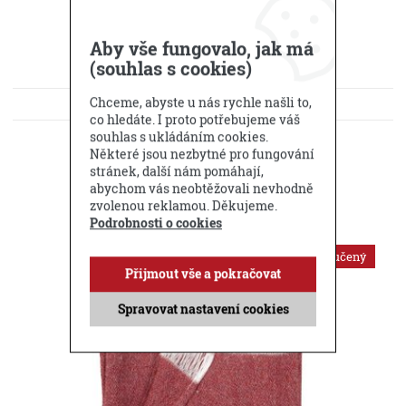
Aby vše fungovalo, jak má
(souhlas s cookies)
Chceme, abyste u nás rychle našli to,
KE STAŽENÍ
co hledáte. I proto potřebujeme váš
souhlas s ukládáním cookies.
DOTAZ PRODEJCI
Některé jsou nezbytné pro fungování
stránek, další nám pomáhají,
Příbuzné produkty
abychom vás neobtěžovali nevhodně
zvolenou reklamou. Děkujeme.
Podrobnosti o cookies
Doporučený
Přijmout vše a pokračovat
Spravovat nastavení cookies