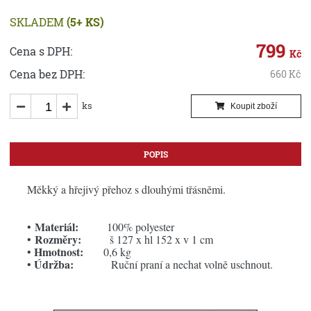
SKLADEM
(5+ KS)
799
Cena s DPH:
Kč
Cena bez DPH:
660
Kč
ks
Koupit zboží
POPIS
Měkký a hřejivý přehoz s dlouhými třásněmi.
Materiál:
•
100% polyester
Rozměry:
•
š 127 x hl 152 x v 1 cm
Hmotnost:
•
0,6 kg
Údržba:
•
Ruční praní a nechat volně uschnout.