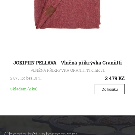
JOKIPIIN PELLAVA - Vlněná přikrývka Graniitti
VLNĚNÁ PŘIKRÝVKA GRANIITTI, cihlová
3 479
Kč
2 875
Kč
bez DPH
Skladem
(2 ks)
Do košíku
Chcete být informování