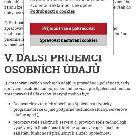
dokladů za objednanou a dodávanou službu. Z důvodu oprávněného
zvolenou reklamou. Děkujeme.
zájmu lze vaše informace zpracovávat po
dobu 3 let
, nejdéle však do
Podrobnosti o cookies
doby než vznesete proti takovému zpracování námitku.
2) V případě udělení souhlasu budou vaše osobní údaje
zpracovávány po dobu 3 let, nejdéle však do odvolání Vašeho
Přijmout vše a pokračovat
souhlasu se zpracováním osobních údajů, které může být učiněno
písemně na adrese Společnosti či e-mailem na adresu
Spravovat nastavení cookies
w.maslowski@vertexcz.cz
V. DALŠÍ PŘÍJEMCI
OSOBNÍCH ÚDAJŮ
1) Zpracování vašich osobních údajů je prováděno Společností, tedy
správcem osobních údajů, osobní údaje však pro Společnost mohou
zpracovávat i další osoby, kterými mohou být:
Dodavatelé externích služeb pro Společnost (typicky
programátorské či jiné podpůrné technické služby, serverové
služby apod.),
provozovatelé záložních serverů či provozovatelé technologií
využívaných Společností, kteří je zpracovávají za účelem
zajištění funkčnosti příslušných služeb Společnosti,