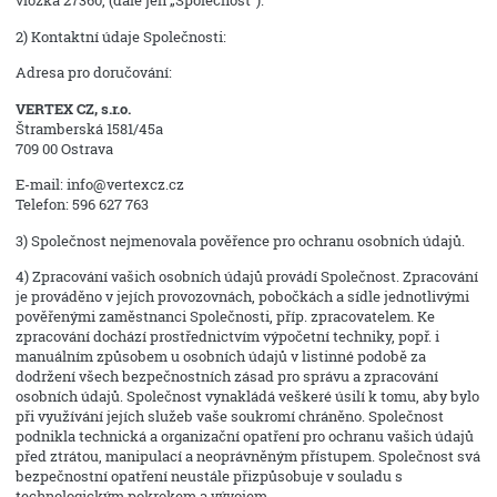
vložka 27360, (dále jen „Společnost“).
2) Kontaktní údaje Společnosti:
Adresa pro doručování:
VERTEX CZ, s.r.o.
Štramberská 1581/45a
709 00 Ostrava
E-mail: info@vertexcz.cz
Telefon: 596 627 763
3) Společnost nejmenovala pověřence pro ochranu osobních údajů.
4) Zpracování vašich osobních údajů provádí Společnost. Zpracování
je prováděno v jejích provozovnách, pobočkách a sídle jednotlivými
pověřenými zaměstnanci Společnosti, příp. zpracovatelem. Ke
zpracování dochází prostřednictvím výpočetní techniky, popř. i
manuálním způsobem u osobních údajů v listinné podobě za
dodržení všech bezpečnostních zásad pro správu a zpracování
osobních údajů. Společnost vynakládá veškeré úsilí k tomu, aby bylo
při využívání jejích služeb vaše soukromí chráněno. Společnost
podnikla technická a organizační opatření pro ochranu vašich údajů
před ztrátou, manipulací a neoprávněným přístupem. Společnost svá
bezpečnostní opatření neustále přizpůsobuje v souladu s
technologickým pokrokem a vývojem.