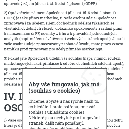
oprávněný zájem (dle ust. čl. 6 odst. 1 písem. f) GDPR).
2) Oprávněným zájmem Společnosti (dle ust. čl. 6 odst. 1 písm. f)
GDPR) je také přímý marketing, tj. vaše osobní údaje Společnost
zpracovává i za účelem šíření obchodních sdělení týkajících se
vlastních obdobných služeb, dotazníku spokojenosti, zasílání přání
k narozeninám či PF, novinky z trhu a k provádění jednoduchých
analytik (např. měření návštěvnosti webových stránek apod.). Jsou-li
vaše osobní údaje zpracovávány z tohoto důvodu, máte právo vznést
námitku proti zpracování pro účely přímého marketingu.
3) Pokud jste Společnosti udělili váš souhlas (např. v rámci soutěží,
marketingových akcí, přihlášce k odběru obchodních sdělení, apod.),
zpracovává Společnost vaše osobní údaje na základě tohoto udělení
(dle ust. čl. 6 odst. 1 písm. a) GDPR). V případě udělení souhlasu
probíhá zpracování za účelem nabízení služeb, zasílání obchodních
Aby vše fungovalo, jak má
sdělení a informování o akcích Společnosti apod.
(souhlas s cookies)
IV. DOBA ULOŽENÍ
Chceme, abyste u nás rychle našli to,
OSOBNÍCH ÚDAJŮ
co hledáte. I proto potřebujeme váš
souhlas s ukládáním cookies.
Některé jsou nezbytné pro fungování
1) Vaše osobní údaje budou zpracovávány pouze po nezbytnou dobu,
stránek, další nám pomáhají,
která je dána plněním smlouvy a následným uchováním daňových
abychom vás neobtěžovali nevhodně