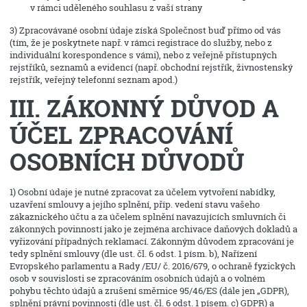
v rámci uděleného souhlasu z vaší strany
3) Zpracovávané osobní údaje získá Společnost buď přímo od vás
(tím, že je poskytnete např. v rámci registrace do služby, nebo z
individuální korespondence s vámi), nebo z veřejně přístupných
rejstříků, seznamů a evidencí (např. obchodní rejstřík, živnostenský
rejstřík, veřejný telefonní seznam apod.)
III. ZÁKONNÝ DŮVOD A
ÚČEL ZPRACOVÁNÍ
OSOBNÍCH DŮVODŮ
1) Osobní údaje je nutné zpracovat za účelem vytvoření nabídky,
uzavření smlouvy a jejího splnění, příp. vedení stavu vašeho
zákaznického účtu a za účelem splnění navazujících smluvních či
zákonných povinností jako je zejména archivace daňových dokladů a
vyřizování případných reklamací. Zákonným důvodem zpracování je
tedy splnění smlouvy (dle ust. čl. 6 odst. 1 písm. b), Nařízení
Evropského parlamentu a Rady /EU/ č. 2016/679, o ochraně fyzických
osob v souvislosti se zpracováním osobních údajů a o volném
pohybu těchto údajů a zrušení směrnice 95/46/ES (dále jen „GDPR),
splnění právní povinnosti (dle ust. čl. 6 odst. 1 písem. c) GDPR) a