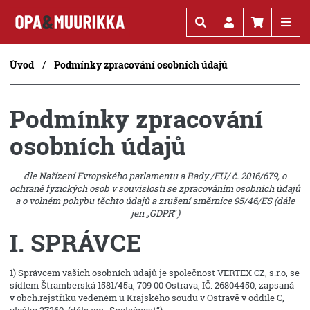
Kč
€
Úvod
Podmínky zpracování osobních údajů
Podmínky zpracování
osobních údajů
dle Nařízení Evropského parlamentu a Rady /EU/ č. 2016/679, o
ochraně fyzických osob v souvislosti se zpracováním osobních údajů
a o volném pohybu těchto údajů a zrušení směrnice 95/46/ES (dále
jen „GDPR
“
)
I. SPRÁVCE
1) Správcem vašich osobních údajů je společnost VERTEX CZ, s.r.o, se
sídlem Štramberská 1581/45a, 709 00 Ostrava, IČ: 26804450, zapsaná
v obch.rejstříku vedeném u Krajského soudu v Ostravě v oddíle C,