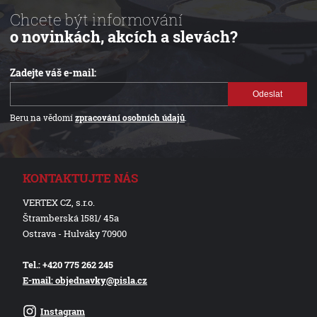
Chcete být informování
o novinkách, akcích a slevách?
Zadejte váš e-mail:
Odeslat
Beru na vědomí
zpracování osobních údajů
.
KONTAKTUJTE NÁS
VERTEX CZ, s.r.o.
Štramberská 1581/ 45a
Ostrava - Hulváky 70900
Tel.: +420 775 262 245
E-mail: objednavky@pisla.cz
Instagram