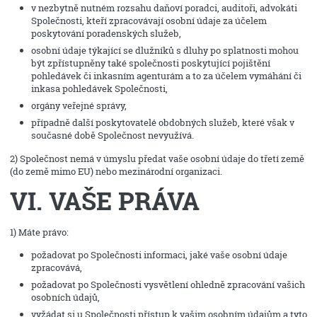
v nezbytně nutném rozsahu daňoví poradci, auditoři, advokáti
Společnosti, kteří zpracovávají osobní údaje za účelem
poskytování poradenských služeb,
osobní údaje týkající se dlužníků s dluhy po splatnosti mohou
být zpřístupněny také společnosti poskytující pojištění
pohledávek či inkasním agenturám a to za účelem vymáhání či
inkasa pohledávek Společnosti,
orgány veřejné správy,
případně další poskytovatelé obdobných služeb, které však v
současné době Společnost nevyužívá.
2) Společnost nemá v úmyslu předat vaše osobní údaje do třetí země
(do země mimo EU) nebo mezinárodní organizaci.
VI. VAŠE PRÁVA
1) Máte právo:
požadovat po Společnosti informaci, jaké vaše osobní údaje
zpracovává,
požadovat po Společnosti vysvětlení ohledně zpracování vašich
osobních údajů,
vyžádat si u Společnosti přístup k vašim osobním údajům a tyto