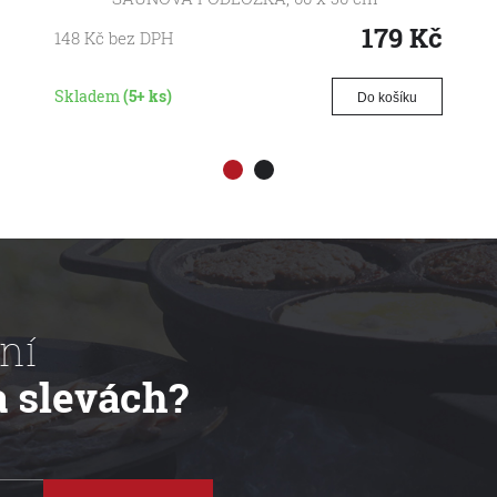
179
Kč
148
Kč
bez DPH
Skladem
(5+ ks)
Do košíku
ní
a slevách?