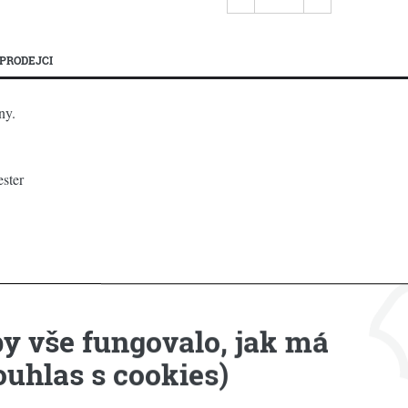
PRODEJCI
ny.
ester
y vše fungovalo, jak má
Příbuzné produkty
ouhlas s cookies)