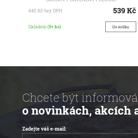
539
Kč
445
Kč
bez DPH
Skladem
(5+ ks)
Do košíku
Chcete být informová
o novinkách, akcích 
Zadejte váš e-mail: