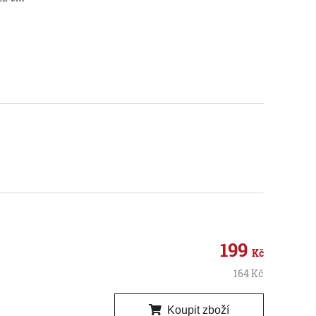
199
Kč
164
Kč
Koupit zboží