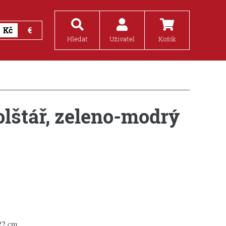
Kč
€
Hledat
Uživatel
Košík
lštář, zeleno-modrý
2 cm