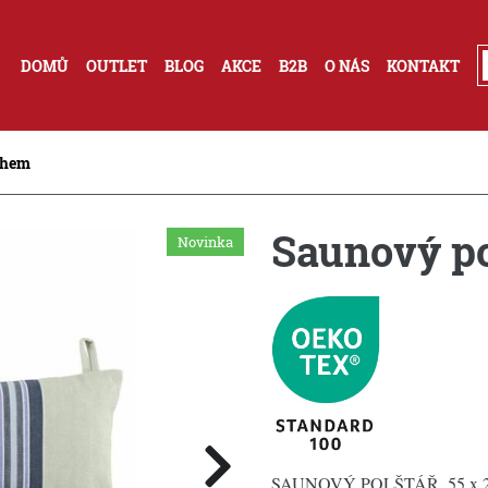
DOMŮ
OUTLET
BLOG
AKCE
B2B
O NÁS
KONTAKT
ahem
Saunový po
Novinka
SAUNOVÝ POLŠTÁŘ, 55 x 2