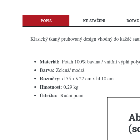
POPIS
KE STAŽENÍ
DOTAZ 
Klasický tkaný pruhovaný design vhodný do každé sau
Materiál:
Potah 100% bavlna / vnitřní výplň poly
Barva:
Zelená/ modrá
Rozměry:
d 55 x š 22 cm x hl 10 cm
Hmotnost:
0,29 kg
Údržba:
Ruční praní
Ab
(s