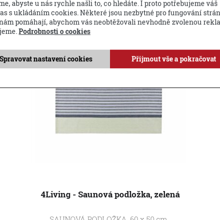
e, abyste u nás rychle našli to, co hledáte. I proto potřebujeme váš
as s ukládáním cookies. Některé jsou nezbytné pro fungování strá
Novinka
 nám pomáhají, abychom vás neobtěžovali nevhodně zvolenou rekl
jeme.
Podrobnosti o cookies
Spravovat nastavení cookies
Přijmout vše a pokračovat
4Living - Saunová podložka, zelená
SAUNOVÁ PODLOŽKA, 60 x 50 cm