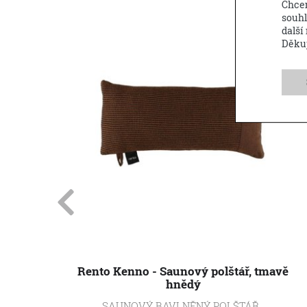
Chcem
souhl
Novinka
další
Děku
Rento Kenno - Saunový polštář, tmavě
hnědý
SAUNOVÝ BAVLNĚNÝ POLŠTÁŘ