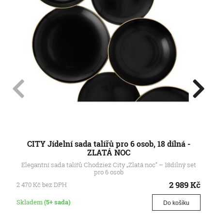
CITY Jídelní sada talířů pro 6 osob, 18 dílná -
ZLATÁ NOC
Elegantní sada talířů Chodzież City „Zlatá noc“ – 18dílný set
pro 6 osob
2 989
Kč
2 470
Kč
bez DPH
Skladem
(5+ sada)
Do košíku