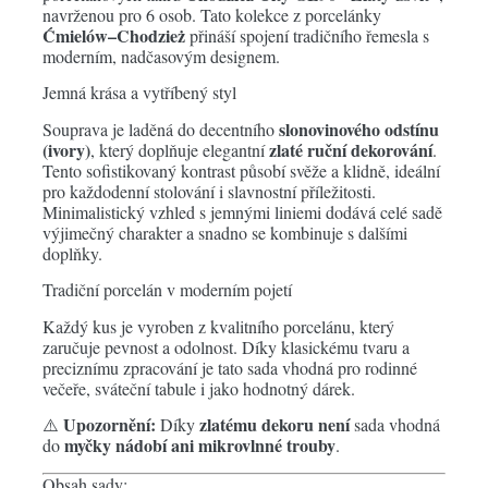
navrženou pro 6 osob. Tato kolekce z porcelánky
Ćmielów–Chodzież
přináší spojení tradičního řemesla s
moderním, nadčasovým designem.
Jemná krása a vytříbený styl
slonovinového odstínu
Souprava je laděná do decentního
(ivory)
zlaté ruční dekorování
, který doplňuje elegantní
.
Tento sofistikovaný kontrast působí svěže a klidně, ideální
pro každodenní stolování i slavnostní příležitosti.
Minimalistický vzhled s jemnými liniemi dodává celé sadě
výjimečný charakter a snadno se kombinuje s dalšími
doplňky.
Tradiční porcelán v moderním pojetí
Každý kus je vyroben z kvalitního porcelánu, který
zaručuje pevnost a odolnost. Díky klasickému tvaru a
preciznímu zpracování je tato sada vhodná pro rodinné
večeře, sváteční tabule i jako hodnotný dárek.
Upozornění:
zlatému dekoru
není
⚠️
Díky
sada vhodná
myčky nádobí ani mikrovlnné trouby
do
.
Obsah sady: