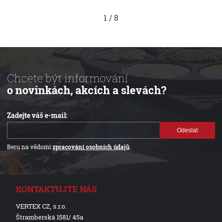
1
/
8
Chcete být informování
o novinkách, akcích a slevách?
Zadejte váš e-mail:
Odeslat
Beru na vědomí
zpracování osobních údajů
.
KONTAKTUJTE NÁS
VERTEX CZ, s.r.o.
Štramberská 1581/ 45a