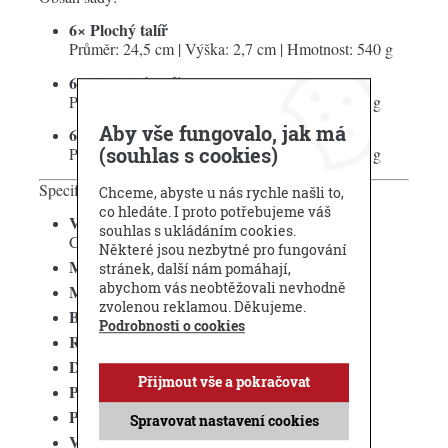
6× Plochý talíř
Průměr: 24,5 cm | Výška: 2,7 cm | Hmotnost: 540 g
6× Hluboký talíř
Průměr: 21 cm | Výška: 4,5 cm | Hmotnost: 410 g
Aby vše fungovalo, jak má
6× Dezertní talíř
(souhlas s cookies)
Průměr: 20 cm | Výška: 2,3 cm | Hmotnost: 350 g
Specifikace:
Chceme, abyste u nás rychle našli to,
co hledáte. I proto potřebujeme váš
Výrobce:
Polskie Fabryki Porcelany Ćmielów-
souhlas s ukládáním cookies.
Chodzież
Některé jsou nezbytné pro fungování
Model:
City GL90 "Złoty Świt"
stránek, další nám pomáhají,
abychom vás neobtěžovali nevhodně
Materiál:
Porcelán
zvolenou reklamou. Děkujeme.
Barva:
Slonovinová (Ivory)
Podrobnosti o cookies
Relief:
Ne
Dekorace:
Ručně nanášené zlaté zakončení
Přijmout vše a pokračovat
Počet dílů:
18
Počet osob:
6
Spravovat nastavení cookies
Vhodné do myčky:
Ne