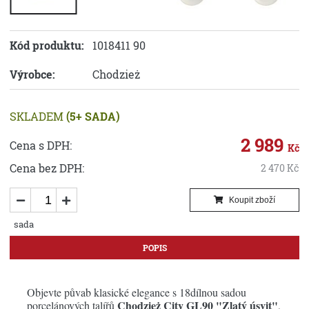
Kód produktu:
1018411 90
Výrobce:
Chodzież
SKLADEM
(5+ SADA)
2 989
Cena s DPH:
Kč
Cena bez DPH:
2 470
Kč
Koupit zboží
sada
POPIS
Objevte půvab klasické elegance s 18dílnou sadou
Chodzież City GL90 "Zlatý úsvit"
porcelánových talířů
,