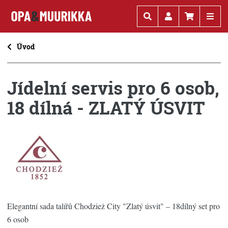
Kč
€
Úvod
Jídelní servis pro 6 osob,
18 dílná - ZLATÝ ÚSVIT
Elegantní sada talířů Chodzież City "Zlatý úsvit" – 18dílný set pro
6 osob