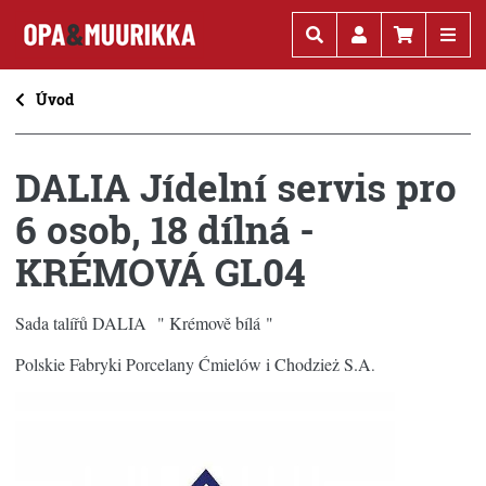
Kč
€
Úvod
DALIA Jídelní servis pro
6 osob, 18 dílná -
KRÉMOVÁ GL04
Sada talířů DALIA " Krémově bílá "
Polskie Fabryki Porcelany Ćmielów i Chodzież S.A
.