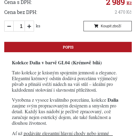
2 989
Cena s DPH:
Kč
Cena bez DPH:
2 470
Kč
ks
Koupit zboží
POPIS
Kolekce Dalia v barvě GL04 (Krémově bílá)
Tato kolekce je krásným spojením jemnosti a elegance.
Elegantní krémový odstín dodává porcelánu výjimečný
půvab a přináší svěží nádech na váš stůl – ideální pro
každodenní stolování i slavnostní příležitosti.
Dalia
Vyrobena z vysoce kvalitního porcelánu, kolekce
zaujme svým propracovaným designem a smyslem pro
detail. Každý kus nádobí je pečlivě zpracovaný, což
zaručuje nejen estetický dojem, ale také funkčnost a
dlouhou životnost.
Ať už podáváte elegantní hlavní chody nebo jemné