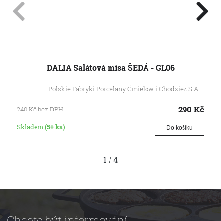
DALIA Salátová mísa ŠEDÁ - GL06
Polskie Fabryki Porcelany Ćmielów i Chodzież S.A.
290
Kč
240
Kč
bez DPH
Skladem
(5+ ks)
Do košíku
1
/
4
Chcete být informování