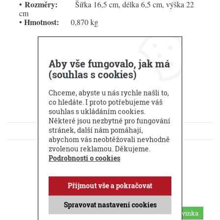
Rozměry:
•
Šířka 16,5 cm, délka 6,5 cm, výška 22
cm
Hmotnost:
•
0,870 kg
Aby vše fungovalo, jak má
(souhlas s cookies)
Chceme, abyste u nás rychle našli to,
co hledáte. I proto potřebujeme váš
souhlas s ukládáním cookies.
Některé jsou nezbytné pro fungování
stránek, další nám pomáhají,
KE STAŽENÍ
abychom vás neobtěžovali nevhodně
zvolenou reklamou. Děkujeme.
DOTAZ PRODEJCI
Podrobnosti o cookies
Příbuzné produkty
Přijmout vše a pokračovat
Spravovat nastavení cookies
Novinka