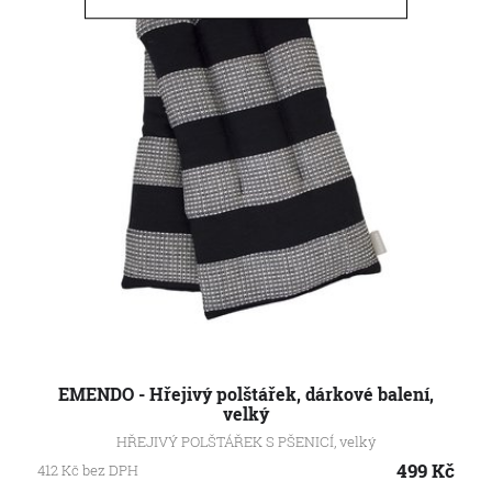
EMENDO - Hřejivý polštářek, dárkové balení,
velký
HŘEJIVÝ POLŠTÁŘEK S PŠENICÍ, velký
499
Kč
412
Kč
bez DPH