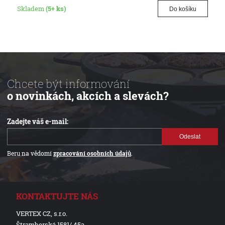
Skladem
(5+ ks)
Do košíku
Chcete být informování
o novinkách, akcích a slevách?
Zadejte váš e-mail:
Odeslat
Beru na vědomí
zpracování osobních údajů
.
KONTAKTUJTE NÁS
VERTEX CZ, s.r.o.
Štramberská 1581/ 45a