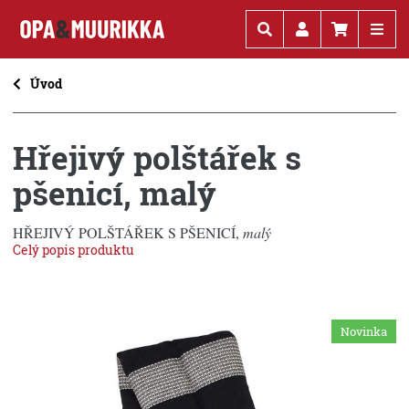
Kč
€
Úvod
Hřejivý polštářek s
pšenicí, malý
HŘEJIVÝ POLŠTÁŘEK S PŠENICÍ,
malý
Celý popis produktu
Novinka