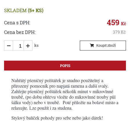
SKLADEM
(5+ KS)
459
Cena s DPH:
Kč
Cena bez DPH:
379
Kč
ks
Koupit zboží
POPIS
Nahřátý pšeničný polštářek je snadno použitelný a
přirozený pomocník pro napjatá ramena a další svaly.
Zahřejte pšeničný polštářek několik minut v mikrovlnné
troubě, (po dobu ohřevu vložte do mikrovlnné trouby půl
šálku vody) nebo v troubě. Poté přiložte na bolavé místo a
relaxujte. Lze použít i za studena.
Stylový balíček pohody pro sebe nebo jako dárek!