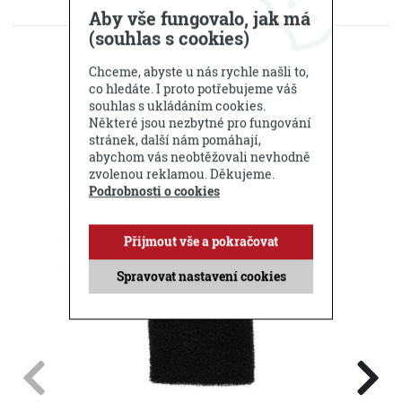
KE STAŽENÍ
Aby vše fungovalo, jak má
(souhlas s cookies)
DOTAZ PRODEJCI
Chceme, abyste u nás rychle našli to,
Příbuzné produkty
co hledáte. I proto potřebujeme váš
souhlas s ukládáním cookies.
Některé jsou nezbytné pro fungování
stránek, další nám pomáhají,
abychom vás neobtěžovali nevhodně
zvolenou reklamou. Děkujeme.
Podrobnosti o cookies
Přijmout vše a pokračovat
Spravovat nastavení cookies