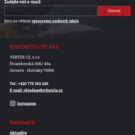
Zadejte váš e-mail:
Odeslat
Beru na vědomí
zpracování osobních údajů
.
KONTAKTUJTE NÁS
VERTEX CZ, s.r.o.
Štramberská 1581/ 45a
Ostrava - Hulváky 70900
Tel.: +420 775 262 245
E-mail: objednavky@pisla.cz
Instagram
NAVIGACE
Aktuality