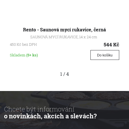
Rento - Saunová mycí rukavice, černá
SAUNOVÁ MYCÍ RUKAVICE, 14 x 24 cm
544
Kč
450
Kč
bez DPH
Skladem
(5+ ks)
Do košíku
1
/
4
Chcete být informování
o novinkách, akcích a slevách?