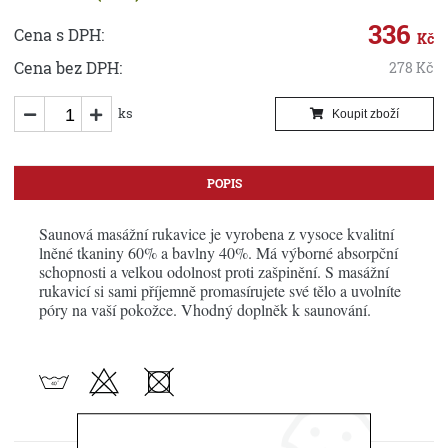
336
Cena s DPH:
Kč
Cena bez DPH:
278
Kč
ks
Koupit zboží
POPIS
Saunová masážní rukavice je vyrobena z vysoce kvalitní
lněné tkaniny 60% a bavlny 40%. Má výborné absorpční
schopnosti a velkou odolnost proti zašpinění. S masážní
rukavicí si sami příjemně promasírujete své tělo a uvolníte
póry na vaší pokožce. Vhodný doplněk k saunování.