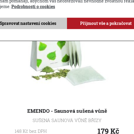
 nám pomáhají, abychom vás neobtěžovali nevhodně zvolenou rekl
jeme.
Podrobnosti o cookies
Spravovat nastavení cookies
Přijmout vše a pokračovat
EMENDO - Saunová sušená vůně
SUŠENÁ SAUNOVÁ VŮNĚ BŘÍZY
179
Kč
148
Kč
bez DPH