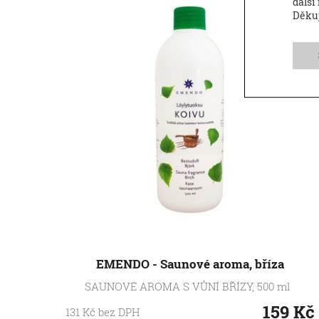
další
Děku
EMENDO - Saunové aroma, bříza
SAUNOVÉ AROMA S VŮNÍ BŘÍZY, 500 ml
159
Kč
131
Kč
bez DPH