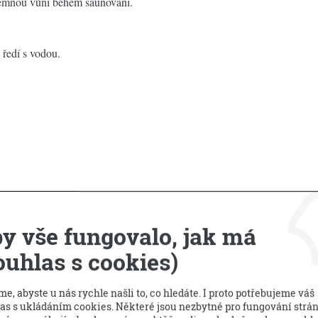
říjemnou vůni během saunování.
 ředí s vodou.
y vše fungovalo, jak má
ouhlas s cookies)
Příbuzné produkty
e, abyste u nás rychle našli to, co hledáte. I proto potřebujeme váš
as s ukládáním cookies. Některé jsou nezbytné pro fungování strá