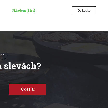
Skladem
(1 ks)
Do košíku
ní
a slevách?
Odeslat