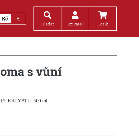
Kč
€
Hledat
Uživatel
Košík
oma s vůní
EUKALYPTU, 500 ml