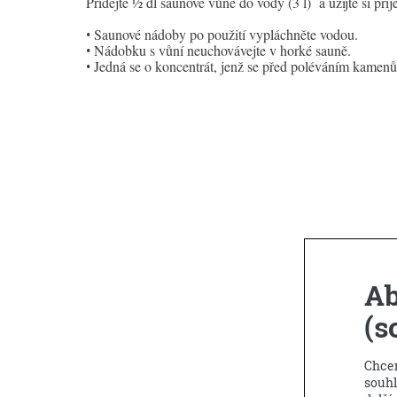
Přidejte ½ dl saunové vůně do vody (3 l) a užijte si p
•
Saunové nádoby po použití vypláchněte vodou.
•
Nádobku s vůní neuchovávejte v horké sauně.
•
Jedná se o koncentrát, jenž se před poléváním kamenů
Ab
(s
Chcem
souhl