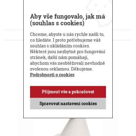
Aby vše fungovalo, jak má
(souhlas s cookies)
Chceme, abyste u nás rychle našli to,
KE STAŽENÍ
co hledáte. I proto potřebujeme váš
souhlas s ukládáním cookies.
DOTAZ PRODEJCI
Některé jsou nezbytné pro fungování
stránek, další nám pomáhají,
Příbuzné produkty
abychom vás neobtěžovali nevhodně
zvolenou reklamou. Děkujeme.
Podrobnosti o cookies
Přijmout vše a pokračovat
Spravovat nastavení cookies