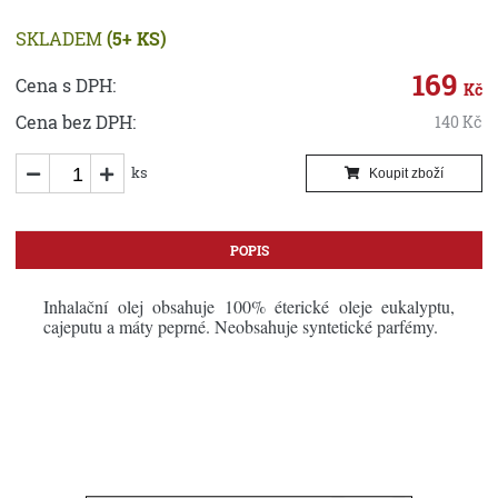
SKLADEM
(5+ KS)
169
Cena s DPH:
Kč
Cena bez DPH:
140
Kč
ks
Koupit zboží
POPIS
Inhalační olej obsahuje 100% éterické oleje eukalyptu,
cajeputu a máty peprné. Neobsahuje syntetické parfémy.