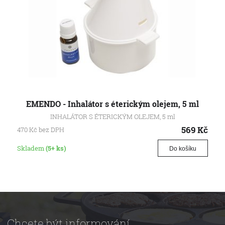
EMENDO - Inhalátor s éterickým olejem, 5 ml
INHALÁTOR S ÉTERICKÝM OLEJEM, 5 ml
569
Kč
470
Kč
bez DPH
Skladem
(5+ ks)
Do košíku
Chcete být informování