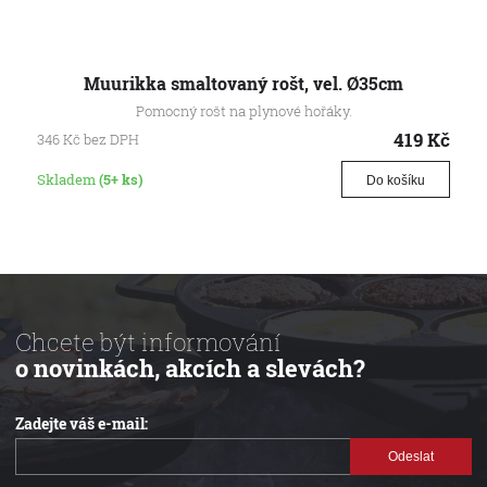
Muurikka smaltovaný rošt, vel. Ø35cm
Pomocný rošt na plynové hořáky.
419
Kč
346
Kč
bez DPH
Skladem
(5+ ks)
Do košíku
Chcete být informování
o novinkách, akcích a slevách?
Zadejte váš e-mail:
Odeslat