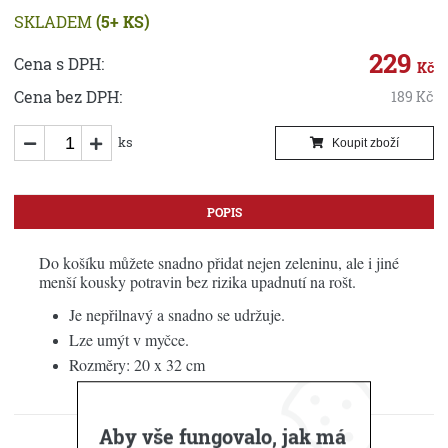
SKLADEM
(5+ KS)
229
Cena s DPH:
Kč
Cena bez DPH:
189
Kč
ks
Koupit zboží
POPIS
Do košíku můžete snadno přidat nejen zeleninu, ale i jiné
menší kousky potravin bez rizika upadnutí na rošt.
Je nepřilnavý a snadno se udržuje.
Lze umýt v myčce.
Rozměry: 20 x 32 cm
Aby vše fungovalo, jak má
KE STAŽENÍ