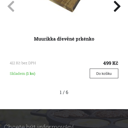
Muurikka dřevěné prkénko
499
Kč
412
Kč
bez DPH
Skladem
(1 ks)
Do košíku
1
/
6
Chcete být informování