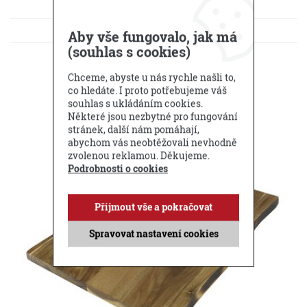
KE STAŽENÍ
Aby vše fungovalo, jak má
(souhlas s cookies)
DOTAZ PRODEJCI
Chceme, abyste u nás rychle našli to,
Příbuzné produkty
co hledáte. I proto potřebujeme váš
souhlas s ukládáním cookies.
Některé jsou nezbytné pro fungování
stránek, další nám pomáhají,
abychom vás neobtěžovali nevhodně
zvolenou reklamou. Děkujeme.
Podrobnosti o cookies
Přijmout vše a pokračovat
Spravovat nastavení cookies