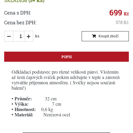
SKLADEM
(5+ KS)
699
Cena s DPH:
Kč
Cena bez DPH:
578
Kč
ks
Koupit zboží
POPIS
Odkládací podstavec pro různé velikosti pánví. Vložením
až šesti čajových svíček pokrm udržujete v teple a zároveň
vytváříte příjemnou atmosféru. ( Svíčky nejsou součásti
balení!)
Průměr:
•
32 cm
Výška:
•
7 cm
Hmotnost:
•
0,6 kg
Materiál:
•
Nerezová ocel