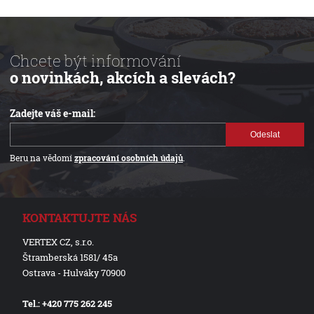
Chcete být informování
o novinkách, akcích a slevách?
Zadejte váš e-mail:
Odeslat
Beru na vědomí
zpracování osobních údajů
.
KONTAKTUJTE NÁS
VERTEX CZ, s.r.o.
Štramberská 1581/ 45a
Ostrava - Hulváky 70900
Tel.: +420 775 262 245