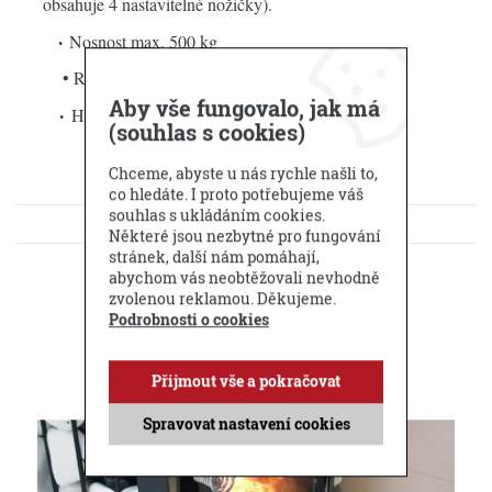
obsahuje 4 nastavitelné nožičky).
Nosnost max. 500 kg
•
• Roměrý: 580x620 mm
Aby vše fungovalo, jak má
Hmotnost: 11 kg
•
(souhlas s cookies)
Chceme, abyste u nás rychle našli to,
co hledáte. I proto potřebujeme váš
souhlas s ukládáním cookies.
KE STAŽENÍ
Některé jsou nezbytné pro fungování
stránek, další nám pomáhají,
DOTAZ PRODEJCI
abychom vás neobtěžovali nevhodně
zvolenou reklamou. Děkujeme.
Podrobnosti o cookies
Příbuzné produkty
Přijmout vše a pokračovat
Spravovat nastavení cookies