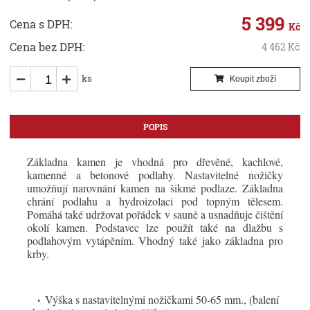
5 399
Cena s DPH:
Kč
Cena bez DPH:
4 462
Kč
ks
Koupit zboží
POPIS
Základna kamen je vhodná pro dřevěné, kachlové,
kamenné a betonové podlahy. Nastavitelné nožičky
umožňují narovnání kamen na šikmé podlaze. Základna
chrání podlahu a hydroizolaci pod topným tělesem.
Pomáhá také udržovat pořádek v sauně a usnadňuje čištění
okolí kamen. Podstavec lze použít také na dlažbu s
podlahovým vytápěním. Vhodný také jako základna pro
krby.
Výška s nastavitelnými nožičkami 50-65 mm., (balení
•