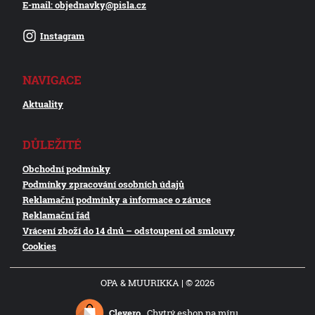
E-mail: objednavky@pisla.cz
Instagram
NAVIGACE
Aktuality
DŮLEŽITÉ
Obchodní podmínky
Podmínky zpracování osobních údajů
Reklamační podmínky a informace o záruce
Reklamační řád
Vrácení zboží do 14 dnů – odstoupení od smlouvy
Cookies
OPA & MUURIKKA | © 2026
Clevero.
Chytrý eshop na míru.