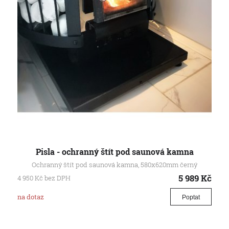
Pisla - ochranný štít pod saunová kamna
Ochranný štít pod saunová kamna, 580x620mm černý
5 989
Kč
4 950
Kč
bez DPH
na dotaz
Poptat