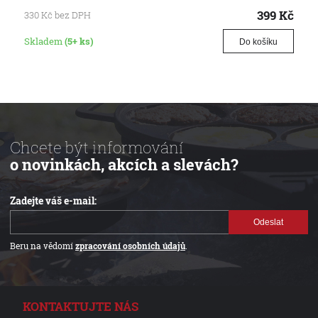
399
Kč
330
Kč
bez DPH
Skladem
(5+ ks)
Do košíku
Chcete být informování
o novinkách, akcích a slevách?
Zadejte váš e-mail:
Odeslat
Beru na vědomí
zpracování osobních údajů
.
KONTAKTUJTE NÁS