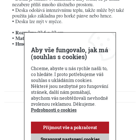
nezabere příliš mnoho úložného prostoru.
• Deska odolává intenzivnímu teplu, takže může být také
použita jako základna pro horké pánve nebo hrnce.
• Desku lze mýt v myčce.
Rozměry:
•
27,5 x 37 cm
Materiál:
•
dřevěné vlákno
Hmotnost:
•
0,82 kg
Aby vše fungovalo, jak má
(souhlas s cookies)
Chceme, abyste u nás rychle našli to,
co hledáte. I proto potřebujeme váš
souhlas s ukládáním cookies.
Některé jsou nezbytné pro fungování
stránek, další nám pomáhají,
KE STAŽENÍ
abychom vás neobtěžovali nevhodně
zvolenou reklamou. Děkujeme.
DOTAZ PRODEJCI
Podrobnosti o cookies
Příbuzné produkty
Přijmout vše a pokračovat
Spravovat nastavení cookies