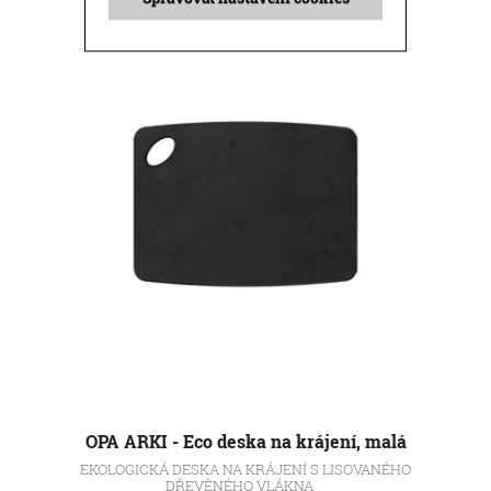
OPA ARKI - Eco deska na krájení, malá
EKOLOGICKÁ DESKA NA KRÁJENÍ S LISOVANÉHO
DŘEVĚNÉHO VLÁKNA