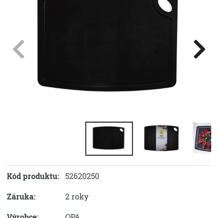
Kód produktu:
52620250
Záruka:
2 roky
Výrobce:
OPA