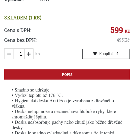
SKLADEM
(1 KS)
599
Cena s DPH:
Kč
Cena bez DPH:
495
Kč
ks
Koupit zboží
POPIS
• Snadno se udržuje.
• Vydrží teplotu až 176 °C.
• Hygienická deska Arki Eco je vyrobena z dřevěného
vlákna.
• Deska netupí nože a nezanechává hluboké rýhy, které
shromažďují špínu.
• Deska neabsorbuje pachy nebo chutě jako běžné dřevěné
desky.
• Deska je snadno ovladatelná a díky tomu, že je tenká