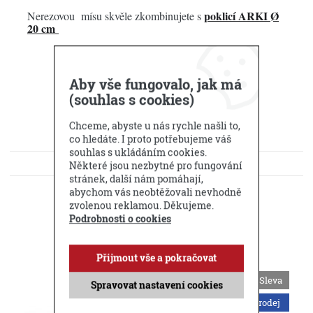
poklicí ARKI
Ø
Nerezovou mísu skvěle zkombinujete s
20 cm
Aby vše fungovalo, jak má
(souhlas s cookies)
Chceme, abyste u nás rychle našli to,
co hledáte. I proto potřebujeme váš
souhlas s ukládáním cookies.
KE STAŽENÍ
Některé jsou nezbytné pro fungování
stránek, další nám pomáhají,
DOTAZ PRODEJCI
abychom vás neobtěžovali nevhodně
zvolenou reklamou. Děkujeme.
Podrobnosti o cookies
Příbuzné produkty
Přijmout vše a pokračovat
50 %
Sleva
Spravovat nastavení cookies
Výprodej