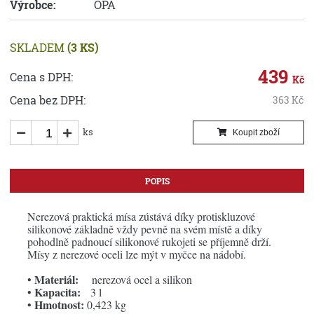
Výrobce:
OPA
SKLADEM
(3 KS)
439
Cena s DPH:
Kč
Cena bez DPH:
363
Kč
ks
Koupit zboží
POPIS
Nerezová praktická mísa zústává díky protiskluzové
silikonové základně vždy pevně na svém místě a díky
pohodlně padnoucí silikonové rukojeti se příjemně drží.
Mísy z nerezové oceli lze mýt v myčce na nádobí.
Materiál:
•
nerezová ocel a silikon
Kapacita:
•
3 l
Hmotnost:
•
0,423 kg