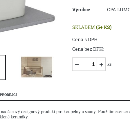
Výrobce:
OPA LUM
SKLADEM
(5+ KS)
Cena s DPH:
Cena bez DPH:
ks
PRODEJCI
adčasový designový produkt pro koupelny a sauny. Použitím esence do 
sklené keramiky.