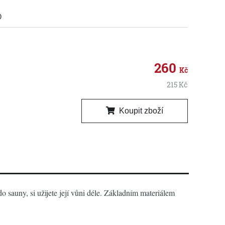
O
260
Kč
215
Kč
Koupit zboží
sauny, si užijete její vůni déle. Základním materiálem