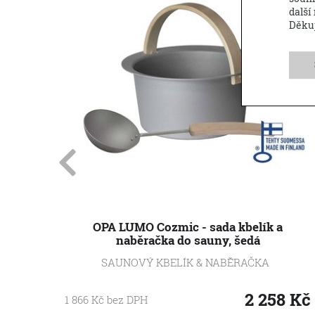
další
Děku
OPA LUMO Cozmic - sada kbelík a
naběračka do sauny, šedá
SAUNOVÝ KBELÍK & NABĚRAČKA
2 258
Kč
1 866
Kč
bez DPH