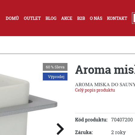
DOMŮ
OUTLET
BLOG
AKCE
B2B
O NÁS
KONTAKT
Aroma mis
60 %
Sleva
Výprodej
AROMA MISKA DO SAUNY 
Celý popis produktu
Kód produktu:
70407200
Záruka:
2 roky