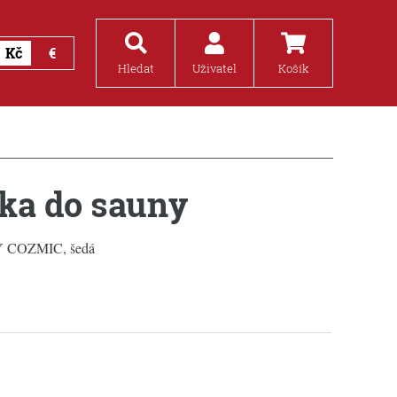
Kč
€
Hledat
Uživatel
Košík
ka do sauny
COZMIC, šedá