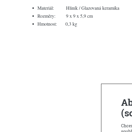
Materiál: Hliník / Glazovaná keramika
Rozměry: 9 x 9 x 5,9 cm
Hmotnost: 0,3 kg
Ab
(s
Výprodej
Chcem
souhl