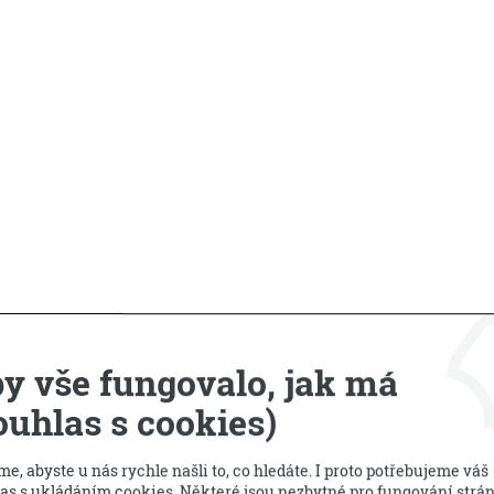
Příbuzné produkty
y vše fungovalo, jak má
ouhlas s cookies)
40 %
Sleva
e, abyste u nás rychle našli to, co hledáte. I proto potřebujeme váš
as s ukládáním cookies. Některé jsou nezbytné pro fungování strá
Výprodej