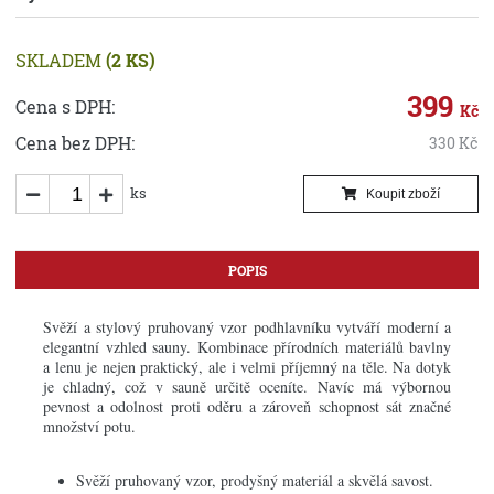
SKLADEM
(2 KS)
399
Cena s DPH:
Kč
Cena bez DPH:
330
Kč
ks
Koupit zboží
POPIS
Svěží a stylový pruhovaný vzor podhlavníku vytváří moderní a
elegantní vzhled sauny. Kombinace přírodních materiálů bavlny
a lenu je nejen praktický, ale i velmi příjemný na těle. Na dotyk
je chladný, což v sauně určitě oceníte. Navíc má výbornou
pevnost a odolnost proti oděru a zároveň schopnost sát značné
množství potu.
Svěží pruhovaný vzor, ​​prodyšný materiál a skvělá savost.