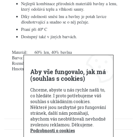
Nejlepší kombinace přírodních materiálů bavlny a lenu,
který odolává teplu a vlhkosti sauny.
Díky odolnosti směsi lnu a bavlny je potah lavice
dlouhotrvající a snadno se o něj pečuje.
Praní při 40º C
Dostupný také v jiných barvách.
Materiál: 60% len, 40% bavlna
Barva: Béžová / Červená
Rozměry: Šířka 26 cm, délka 40 cm
Hmotnost: 0,22 kg
Aby vše fungovalo, jak má
(souhlas s cookies)
Chceme, abyste u nás rychle našli to,
co hledáte. I proto potřebujeme váš
souhlas s ukládáním cookies.
Některé jsou nezbytné pro fungování
stránek, další nám pomáhají,
abychom vás neobtěžovali nevhodně
KE STAŽENÍ
zvolenou reklamou. Děkujeme.
Podrobnosti o cookies
DOTAZ PRODEJCI