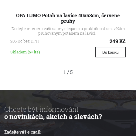
OPA LUMO Potah na lavice 40x53cm, červené
pruhy
Dodejte interiéru vaší sauny eleganci a praktičnost se svěžím
pruhovaným potahem na lavici.
249
Kč
206
Kč
bez DPH
Skladem
(5+ ks)
Do košíku
1
/
5
Chcete být informování
o novinkách, akcích a slevách?
Zadejte váš e-mail: