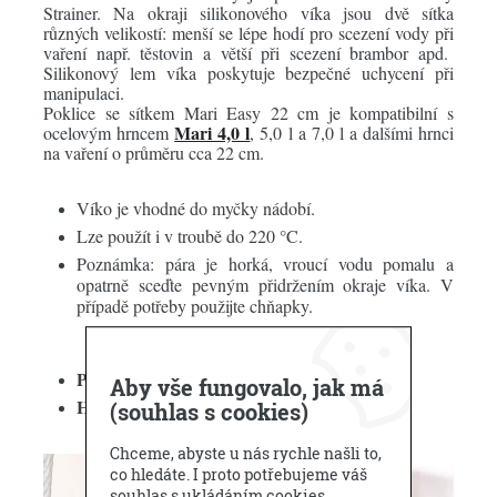
Strainer. Na okraji silikonového víka jsou dvě sítka
různých velikostí: menší se lépe hodí pro scezení vody při
vaření např. těstovin a větší při scezení brambor apd.
Silikonový lem víka poskytuje bezpečné uchycení při
manipulaci.
Poklice se sítkem Mari Easy 22 cm je kompatibilní s
Mari 4,0 l
ocelovým hrncem
, 5,0 l a 7,0 l a dalšími hrnci
na vaření o průměru cca 22 cm.
Víko je vhodné do myčky nádobí.
Lze použít i v troubě do 220 °C.
Poznámka: pára je horká, vroucí vodu pomalu a
opatrně sceďte pevným
přidržením okraje víka. V
případě potřeby použijte chňapky.
Průměr :
22 cm
Aby vše fungovalo, jak má
Hmotnost :
0,45 kg
(souhlas s cookies)
Chceme, abyste u nás rychle našli to,
co hledáte. I proto potřebujeme váš
souhlas s ukládáním cookies.