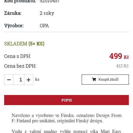
Kód produktu:
52010457
Záruka:
2 roky
Výrobce:
OPA
SKLADEM
(5+ KS)
499
Cena s DPH:
Kč
Cena bez DPH:
412
Kč
ks
Koupit zboží
POPIS
Navrženo a vyrobeno ve Finsku. označeno Design From
F: Finland pro unikátní, originální Finský design.
Vodu z vaření snadno vylijte pomocí víka Mari Easy