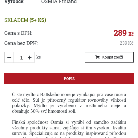
Výrobce:
OSMIA Finland
SKLADEM
(5+ KS)
289
Cena s DPH:
Kč
Cena bez DPH:
239
Kč
ks
Koupit zboží
POPIS
Čisté mýdlo z Baltského moře je vynikající pro vaše ruce a
celé tělo. Sůl je přirozený regulátor rovnováhy vlhkosti
pokožky. Mýdlo je vyrobeno z rostlinného oleje a
obsahuje 30% své hmotnosti soli.
Finská společnost Osmia si vyrábí od samého začátku
všechny produkty sama, zajišťuje si tím vysokou kvalitu
surovin. Specializuje se na produkty inspirované přírodou