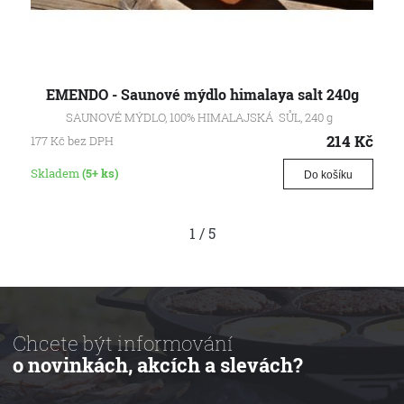
EMENDO - Saunové mýdlo himalaya salt 240g
SAUNOVÉ MÝDLO, 100% HIMALAJSKÁ SŮL, 240 g
214
Kč
177
Kč
bez DPH
Skladem
(5+ ks)
Do košíku
1
/
5
Chcete být informování
o novinkách, akcích a slevách?