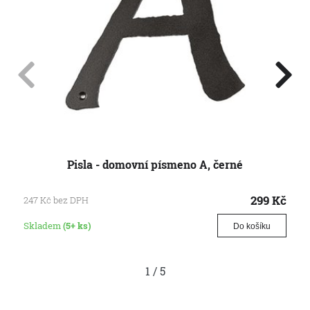
Pisla - domovní písmeno A, černé
299
Kč
247
Kč
bez DPH
Skladem
(5+ ks)
Do košíku
1
/
5