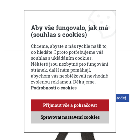
Aby vše fungovalo, jak má
(souhlas s cookies)
KE STAŽENÍ
Chceme, abyste u nás rychle našli to,
co hledáte. I proto potřebujeme váš
DOTAZ PRODEJCI
souhlas s ukládáním cookies.
Některé jsou nezbytné pro fungování
stránek, další nám pomáhají,
Příbuzné produkty
abychom vás neobtěžovali nevhodně
zvolenou reklamou. Děkujeme.
Podrobnosti o cookies
Výprodej
Přijmout vše a pokračovat
Spravovat nastavení cookies