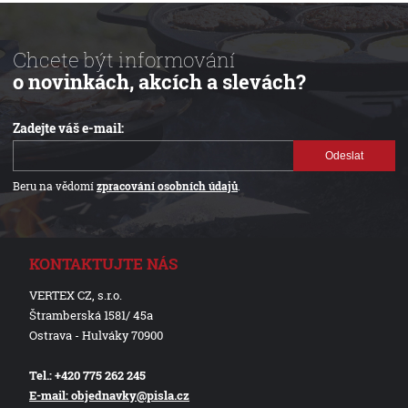
Chcete být informování
o novinkách, akcích a slevách?
Zadejte váš e-mail:
Odeslat
Beru na vědomí
zpracování osobních údajů
.
KONTAKTUJTE NÁS
VERTEX CZ, s.r.o.
Štramberská 1581/ 45a
Ostrava - Hulváky 70900
Tel.: +420 775 262 245
E-mail: objednavky@pisla.cz