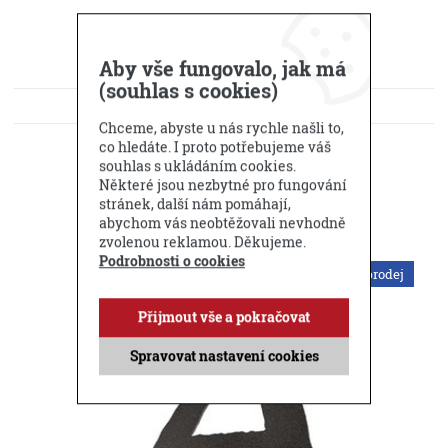
Aby vše fungovalo, jak má
(souhlas s cookies)
KE STAŽENÍ
Chceme, abyste u nás rychle našli to,
DOTAZ PRODEJCI
co hledáte. I proto potřebujeme váš
souhlas s ukládáním cookies.
Některé jsou nezbytné pro fungování
Příbuzné produkty
stránek, další nám pomáhají,
abychom vás neobtěžovali nevhodně
zvolenou reklamou. Děkujeme.
Podrobnosti o cookies
Výprodej
Přijmout vše a pokračovat
Spravovat nastavení cookies