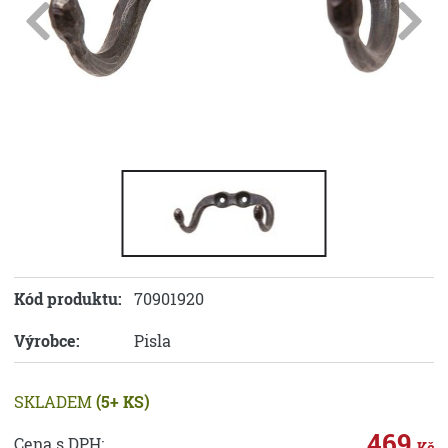
Kód produktu:
70901920
Výrobce:
Pisla
SKLADEM
(5+ KS)
469
Cena s DPH:
Kč