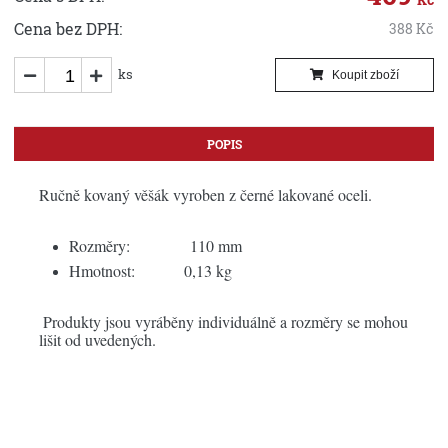
Cena bez DPH:
388
Kč
ks
Koupit zboží
POPIS
Ručně kovaný věšák vyroben z černé lakované oceli.
Rozměry:
110 mm
Hmotnost: 0,13 kg
Produkty jsou vyráběny individuálně a rozměry se mohou
lišit od uvedených.