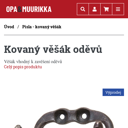
Kč
€
Úvod
Pisla - kovaný věšák
Kovaný věšák oděvů
Věšák vhodný k zavěšení oděvů
Celý popis produktu
Výprodej