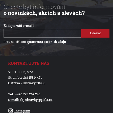
Chcete být informování
o novinkách, akcích a slevách?
Zadejte váš e-mail:
Odeslat
Beru na vědomí
zpracování osobních údajů
.
KONTAKTUJTE NÁS
VERTEX CZ, s.r.o.
Štramberská 1581/ 45a
Ostrava - Hulváky 70900
Tel.: +420 775 262 245
E-mail: objednavky@pisla.cz
Instagram