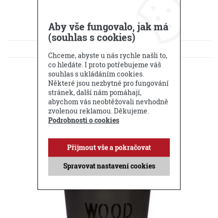
Aby vše fungovalo, jak má
(souhlas s cookies)
KE STAŽENÍ
Chceme, abyste u nás rychle našli to,
co hledáte. I proto potřebujeme váš
DOTAZ PRODEJCI
souhlas s ukládáním cookies.
Některé jsou nezbytné pro fungování
Příbuzné produkty
stránek, další nám pomáhají,
abychom vás neobtěžovali nevhodně
zvolenou reklamou. Děkujeme.
Podrobnosti o cookies
Přijmout vše a pokračovat
Spravovat nastavení cookies