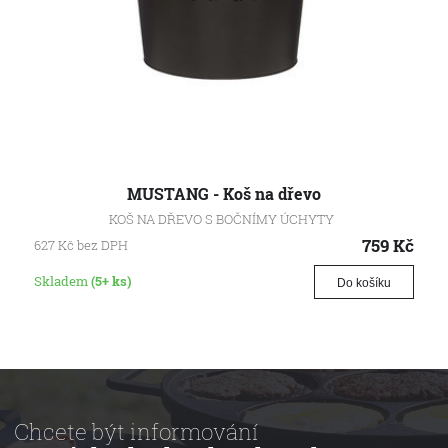
MUSTANG - Koš na dřevo
KOŠ NA DŘEVO S BOČNÍMY ÚCHYTY
759
Kč
627
Kč
bez DPH
Skladem
(5+ ks)
Do košíku
Chcete být informování