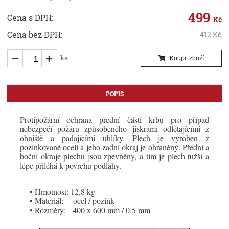
499
Cena s DPH:
Kč
Cena bez DPH:
412
Kč
ks
Koupit zboží
POPIS
Protipožární ochrana přední části krbu pro případ
nebezpečí požáru způsobeného jiskrami odlétajícími z
ohniště a padajícími uhlíky. Plech je vyroben z
pozinkované oceli a jeho zadní okraj je ohraněný. Přední a
boční okraje plechu jsou zpevněny, a tím je plech tužší a
lépe přiléhá k povrchu podlahy.
• Hmotnost: 12,8 kg
• Materiál: ocel / pozink
• Rozměry: 400 x 600 mm / 0,5 mm