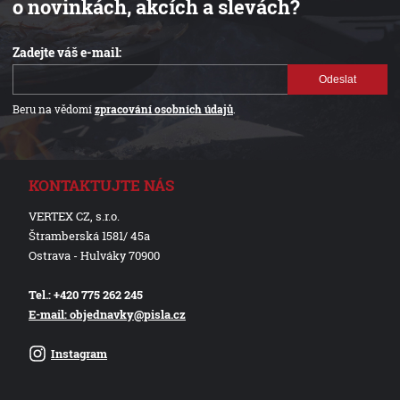
o novinkách, akcích a slevách?
Zadejte váš e-mail:
Odeslat
Beru na vědomí
zpracování osobních údajů
.
KONTAKTUJTE NÁS
VERTEX CZ, s.r.o.
Štramberská 1581/ 45a
Ostrava - Hulváky 70900
Tel.: +420 775 262 245
E-mail: objednavky@pisla.cz
Instagram