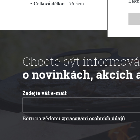
Děku
Celková délka:
•
76.5cm
Chcete být informová
o novinkách, akcích 
Zadejte váš e-mail:
Beru na vědomí
zpracování osobních údajů
.