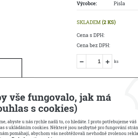
Výrobce:
Pisla
SKLADEM
(2 KS)
Cena s DPH:
Cena bez DPH:
ks
y vše fungovalo, jak má
PRODEJCI
ouhlas s cookies)
n a jiných pochoutek nad ohněm. Na konci dřevěné části je praktické po
e, abyste u nás rychle našli to, co hledáte. I proto potřebujeme váš
as s ukládáním cookies. Některé jsou nezbytné pro fungování strá
 nám pomáhají, abychom vás neobtěžovali nevhodně zvolenou rekl