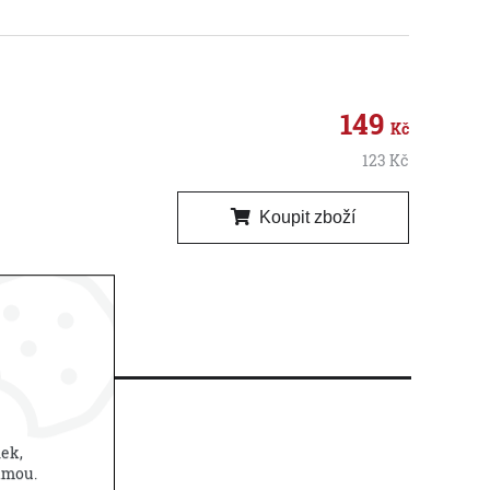
149
Kč
123
Kč
Koupit zboží
utko k zavěšení.
nek,
amou.