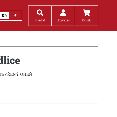
Kč
€
Hledat
Uživatel
Košík
dlice
OTEVŘENÝ OHEŇ