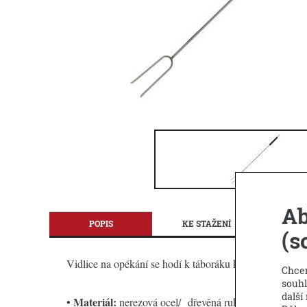
Ab
POPIS
KE STAŽENÍ
DOTAZ 
(s
Vidlice na opékání se hodí k táboráku k přípravě uzeni
Chcem
souhl
další
Materiál:
•
nerezová ocel/ dřevěná rukojeť