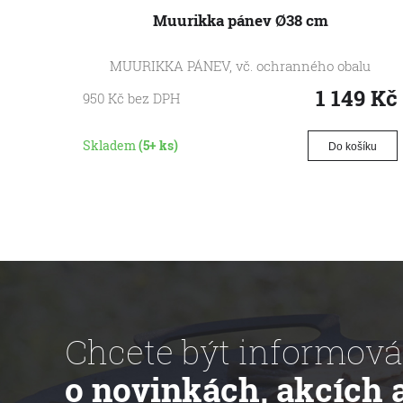
Muurikka pánev Ø38 cm
MUURIKKA PÁNEV, vč. ochranného obalu
1 149
Kč
950
Kč
bez DPH
Skladem
(5+ ks)
Do košíku
Chcete být informová
o novinkách, akcích 