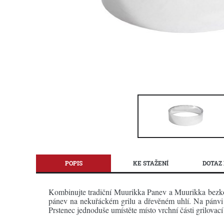
POPIS
KE STAŽENÍ
DOTAZ 
Kombinujte tradiční Muurikka Panev a Muurikka bezkouř
pánev na nekuřáckém grilu a dřevěném uhlí. Na pánvi p
Prstenec jednoduše umístěte místo vrchní části grilovac