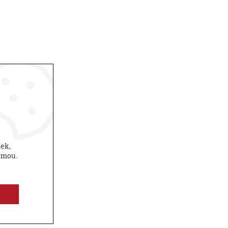
nek,
amou.