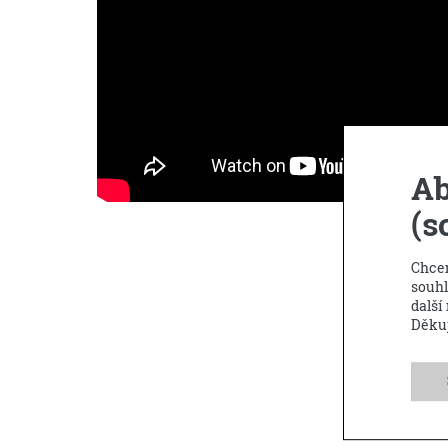
Ab
(s
Chcem
souhl
další
Děku