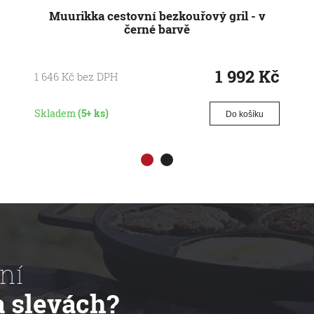
Muurikka cestovní bezkouřový gril - v
černé barvě
1 992
Kč
1 646
Kč
bez DPH
Skladem
(5+ ks)
Do košíku
ní
a slevách?