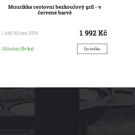
Muurikka cestovní bezkouřový gril - v
M
červené barvě
1 992
Kč
1 646
Kč
bez DPH
164
K
Skladem
(5+ ks)
Skla
Do košíku