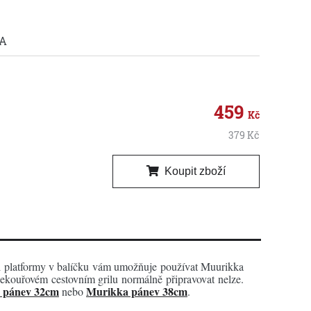
A
459
Kč
379
Kč
Koupit zboží
Díl platformy v balíčku vám umožňuje používat Muurikka
bekouřovém cestovním grilu normálně připravovat nelze.
 pánev 32cm
Murikka pánev 38cm
nebo
.