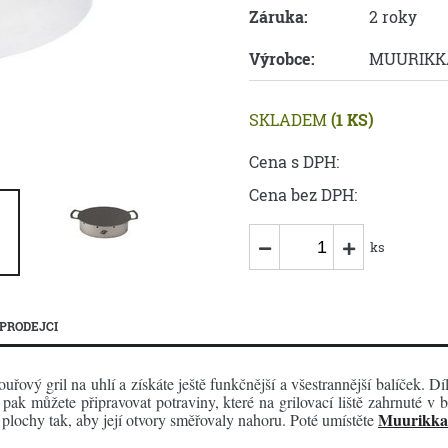
Záruka:
2 roky
Výrobce:
MUURIKK
SKLADEM
(1 KS)
Cena s DPH:
Cena bez DPH:
ks
PRODEJCI
ový gril na uhlí a získáte ještě funkčnější a všestrannější balíček. 
ak můžete připravovat potraviny, které na grilovací liště zahrnuté v 
Muurikka
í plochy tak, aby její otvory směřovaly nahoru. Poté umístěte