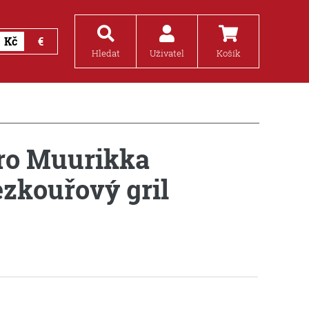
Kč
€
Hledat
Uživatel
Košík
ro Muurikka
ezkouřový gril