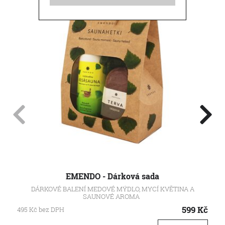
EMENDO - Dárková sada
DÁRKOVÉ BALENÍ MEDOVÉ MÝDLO, MYCÍ KVĚTINA A
SAUNOVÉ AROMA
599
Kč
495
Kč
bez DPH