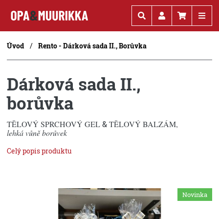
Kč
€
Úvod
Rento - Dárková sada II., Borůvka
Dárková sada II.,
borůvka
TĚLOVÝ SPRCHOVÝ GEL
&
TĚLOVÝ BALZÁM,
lehká vůně borůvek
Celý popis produktu
Novinka