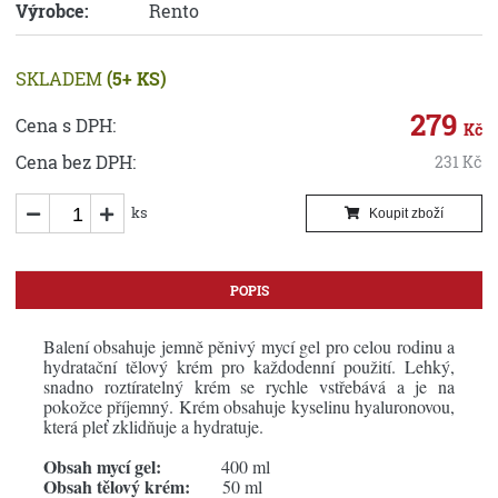
Výrobce:
Rento
SKLADEM
(5+ KS)
279
Cena s DPH:
Kč
Cena bez DPH:
231
Kč
ks
Koupit zboží
POPIS
Balení obsahuje jemně pěnivý mycí gel pro celou rodinu a
hydratační tělový krém pro každodenní použití. Lehký,
snadno roztíratelný krém se rychle vstřebává a je na
pokožce příjemný. Krém obsahuje kyselinu hyaluronovou,
která pleť zklidňuje a hydratuje.
Obsah mycí gel:
400 ml
Obsah tělový krém:
50 ml