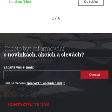
Skladem
(1 ks)
Do košíku
1
/
4
Chcete být informování
o novinkách, akcích a slevách?
Zadejte váš e-mail:
Odeslat
Beru na vědomí
zpracování osobních údajů
.
KONTAKTUJTE NÁS