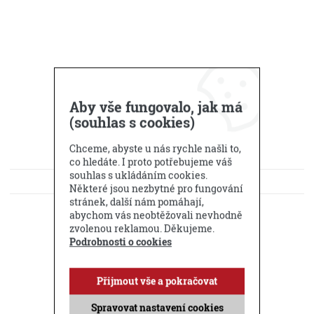
Aby vše fungovalo, jak má
(souhlas s cookies)
Chceme, abyste u nás rychle našli to,
co hledáte. I proto potřebujeme váš
souhlas s ukládáním cookies.
KE STAŽENÍ
Některé jsou nezbytné pro fungování
stránek, další nám pomáhají,
DOTAZ PRODEJCI
abychom vás neobtěžovali nevhodně
zvolenou reklamou. Děkujeme.
Podrobnosti o cookies
Příbuzné produkty
Přijmout vše a pokračovat
Spravovat nastavení cookies