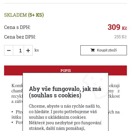
SKLADEM
(5+ KS)
309
Cena s DPH:
Kč
Cena bez DPH:
255
Kč
ks
Koupit zboží
POPIS
Komfortní ochrana vlasů a pokožky hlavy s okraji
Aby vše fungovalo, jak má
chambray. Saunové textilie Kenno jsou vyrobeny z
(souhlas s cookies)
recyklované bavlny, což dodává látce přirozenou měkkost
a zářivou strukturu.
Chceme, abyste u nás rychle našli to,
• Před prvním použitím vyperte dle pokynů uvedených na
co hledáte. I proto potřebujeme váš
štítku osušky.
souhlas s ukládáním cookies.
• Perte v pračce nejlépe odděleně a na krátké praní.
Některé jsou nezbytné pro fungování
stránek, další nám pomáhají,