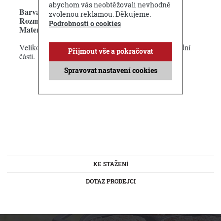
abychom vás neobtěžovali nevhodně
Barva:
tmavě zelená
zvolenou reklamou. Děkujeme.
Rozměry:
š
hl
v
18 x
4,5 x
17,5 cm
Podrobnosti o cookies
Materiál:
75% recyklovaná bavlna, 25% polyester
Velikost lze upravit pomocí pásky na suchý zip v zadní
Přijmout vše a pokračovat
části.
Spravovat nastavení cookies
KE STAŽENÍ
DOTAZ PRODEJCI