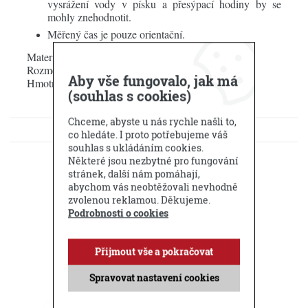
vysrážení vody v písku a přesýpací hodiny by se
mohly znehodnotit.
Měřený čas je pouze orientační.
Materiál: Barevně eloxovaný hliník / bambus
Rozměry: Š 70 x Hl 30 x D 320 mm
Aby vše fungovalo, jak má
Hmotnost: 0,4 kg
(souhlas s cookies)
Chceme, abyste u nás rychle našli to,
KE STAŽENÍ
co hledáte. I proto potřebujeme váš
souhlas s ukládáním cookies.
DOTAZ PRODEJCI
Některé jsou nezbytné pro fungování
stránek, další nám pomáhají,
abychom vás neobtěžovali nevhodně
Příbuzné produkty
zvolenou reklamou. Děkujeme.
Podrobnosti o cookies
Přijmout vše a pokračovat
Spravovat nastavení cookies