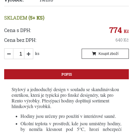
SKLADEM
(5+ KS)
774
Cena s DPH:
Kč
Cena bez DPH:
640
Kč
ks
Koupit zboží
POPIS
Stylový a jednoduchý design v souladu se skandinávskou
estetikou, která je typická pro finské designéry, tak pro
Rento výrobky. Přesýpací hodiny doplňují sortiment
hliníkových výrobků.
Hodiny jsou určeny pro použití v interiérové sauně.
Okolní teplota v prostředí, kde jsou umístěny hodiny,
by neměla klesnout pod 5°C, hrozí nebezpečí