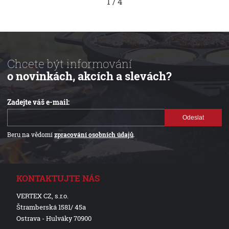
1
/
4
Chcete být informování
o novinkách, akcích a slevách?
Zadejte váš e-mail:
Odeslat
Beru na vědomí
zpracování osobních údajů
.
KONTAKTUJTE NÁS
VERTEX CZ, s.r.o.
Štramberská 1581/ 45a
Ostrava - Hulváky 70900