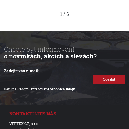
1
/
6
Chcete být informování
o novinkách, akcích a slevách?
Zadejte váš e-mail:
Odeslat
Beru na vědomí
zpracování osobních údajů
.
KONTAKTUJTE NÁS
VERTEX CZ, s.r.o.