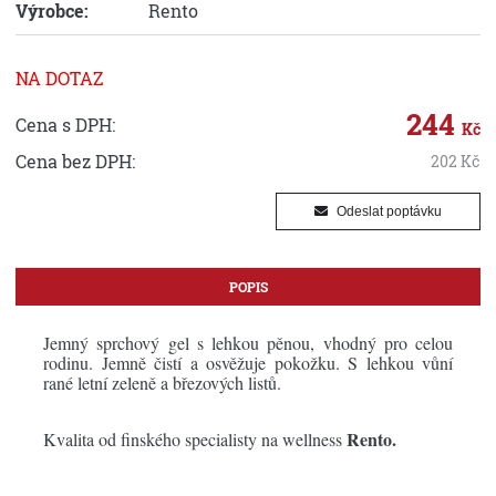
Výrobce:
Rento
NA DOTAZ
244
Cena s DPH:
Kč
Cena bez DPH:
202
Kč
Odeslat poptávku
POPIS
Jemný sprchový gel s lehkou pěnou, vhodný pro celou
rodinu. Jemně čistí a osvěžuje pokožku. S lehkou vůní
rané letní zeleně a březových listů.
Rento.
Kvalita od finského specialisty na wellness