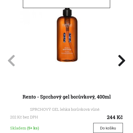
Rento - Sprchový gel borůvkový, 400ml
SPRCHOVÝ GEL lehká borůvková vůně.
244
Kč
202
Kč
bez DPH
Skladem
(5+ ks)
Do košíku