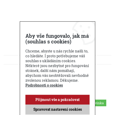
Aby vše fungovalo, jak má
(souhlas s cookies)
Chceme, abyste u nás rychle našli to,
co hledáte. I proto potřebujeme váš
KE STAŽENÍ
souhlas s ukládáním cookies.
Některé jsou nezbytné pro fungování
DOTAZ PRODEJCI
stránek, další nám pomáhají,
abychom vás neobtěžovali nevhodně
zvolenou reklamou. Děkujeme.
Příbuzné produkty
Podrobnosti o cookies
Přijmout vše a pokračovat
Novinka
Spravovat nastavení cookies