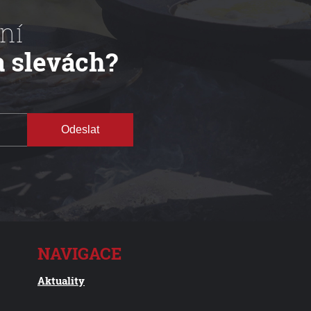
ní
a slevách?
Odeslat
NAVIGACE
Aktuality