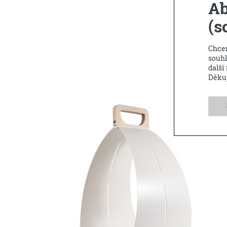
Ab
(s
Chcem
souhl
další
Děku