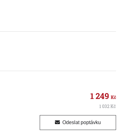
1 249
Kč
1 032
Kč
Odeslat poptávku