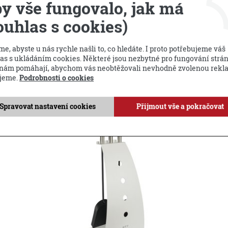
y vše fungovalo, jak má
ouhlas s cookies)
e, abyste u nás rychle našli to, co hledáte. I proto potřebujeme váš
as s ukládáním cookies. Některé jsou nezbytné pro fungování strá
Příbuzné produkty
 nám pomáhají, abychom vás neobtěžovali nevhodně zvolenou rekl
jeme.
Podrobnosti o cookies
Spravovat nastavení cookies
Přijmout vše a pokračovat