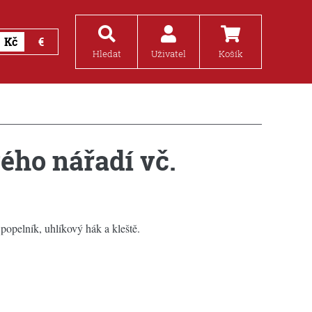
Kč
€
Hledat
Uživatel
Košík
ého nářadí vč.
popelník, uhlíkový hák a kleště.