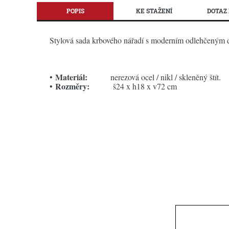
POPIS
KE STAŽENÍ
DOTAZ 
Stylová sada krbového nářadí s moderním odlehčeným de
Materiál:
•
nerezová ocel / nikl / skleněný štít
.
Rozměry:
•
š24 x h18 x v72 cm