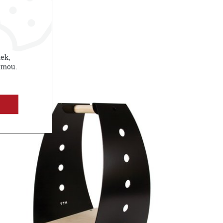
nek,
amou.