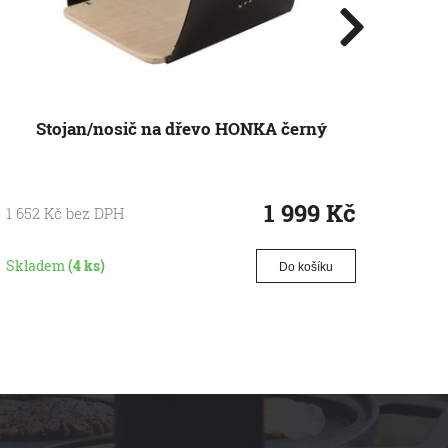
Stojan/nosič na dřevo HONKA černý
Stoj
1 999
Kč
1 652
Kč
bez DPH
1 23
Skladem
(4 ks)
Skla
Do košíku