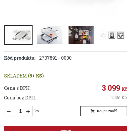
Kód produktu:
2707891 - 0000
SKLADEM
(5+ KS)
3 099
Cena s DPH:
Kč
Cena bez DPH:
2 561
Kč
ks
Koupit zboží