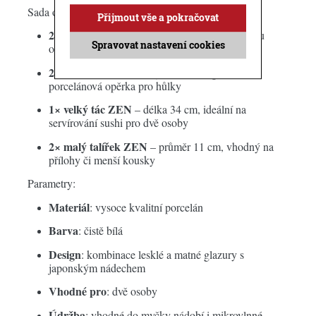
Sada obsahuje:
Přijmout vše a pokračovat
2× miska ZEN
– průměr 7 cm (např. na sójovou
Spravovat nastavení cookies
omáčku, zázvor nebo wasabi)
2× podstavec pod hůlky ZEN
– elegantní
porcelánová opěrka pro hůlky
1× velký tác ZEN
– délka 34 cm, ideální na
servírování sushi pro dvě osoby
2× malý talířek ZEN
– průměr 11 cm, vhodný na
přílohy či menší kousky
Parametry:
Materiál
: vysoce kvalitní porcelán
Barva
: čistě bílá
Design
: kombinace lesklé a matné glazury s
japonským nádechem
Vhodné pro
: dvě osoby
Údržba
: vhodné do myčky nádobí i mikrovlnné