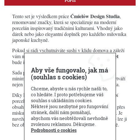
POPIS
Ćmielów Design Studia
Tento set je výsledkem práce
,
renomované značky, která se specializuje na moderní
porcelán inspirovaný tradičními kulturami. Vhodný jako
dárek nebo jako elegantní doplněk pro každého milovníka
japonské kuchyně.
Pokud si rádi vychutnáváte sushi v klidu domova a záleží
tento bílý porcelánový set
vám na stylové prezentaci,
bude ideální volbou.
Aby vše fungovalo, jak má
Sushi Zen
Sada pro dvě osoby z kolekce
spojuje
(souhlas s cookies)
minimalistický design s japonskou estetikou, čímž vytváří
nejen praktický, ale i vizuálně působivý zážitek z jídla.
Chceme, abyste u nás rychle našli to,
lesklých a matných povrchů
Díky kombinaci
působí
co hledáte. I proto potřebujeme váš
porcelán velmi elegantně a zároveň decentně. Sada
souhlas s ukládáním cookies.
obsahuje vše potřebné k servírování sushi – od tácku přes
Některé jsou nezbytné pro fungování
misku na omáčku až po speciální podstavec na hůlky. Je
stránek, další nám pomáhají,
navržena tak, aby byla nejen krásná, ale i praktická – lze ji
abychom vás neobtěžovali nevhodně
bez obav mýt v myčce i používat v mikrovlnné troubě.
zvolenou reklamou. Děkujeme.
Podrobnosti o cookies