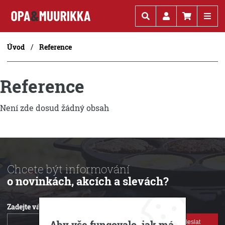
Kč
€
Úvod
Reference
Reference
Není zde dosud žádný obsah
Chcete být informování
o novinkách, akcích a slevách?
Zadejte váš e-mail:
Odeslat