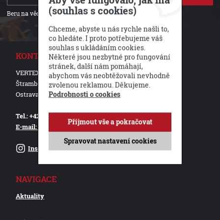
Aby vše fungovalo, jak má
(souhlas s cookies)
Beru na vědomí
zpracování osobních údajů
.
Chceme, abyste u nás rychle našli to,
co hledáte. I proto potřebujeme váš
souhlas s ukládáním cookies.
KONTAKTUJTE NÁS
Některé jsou nezbytné pro fungování
stránek, další nám pomáhají,
VERTEX CZ, s.r.o.
abychom vás neobtěžovali nevhodně
Štramberská 1581/ 45a
zvolenou reklamou. Děkujeme.
Ostrava - Hulváky 70900
Podrobnosti o cookies
Tel.: +420 775 262 245
Přijmout vše a pokračovat
E-mail: objednavky@pisla.cz
Spravovat nastavení cookies
Instagram
NAVIGACE
Aktuality