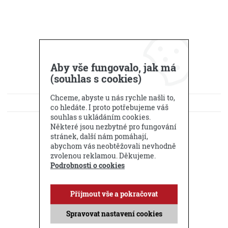
Aby vše fungovalo, jak má
(souhlas s cookies)
Chceme, abyste u nás rychle našli to,
KE STAŽENÍ
co hledáte. I proto potřebujeme váš
souhlas s ukládáním cookies.
DOTAZ PRODEJCI
Některé jsou nezbytné pro fungování
stránek, další nám pomáhají,
abychom vás neobtěžovali nevhodně
Příbuzné produkty
zvolenou reklamou. Děkujeme.
Podrobnosti o cookies
Přijmout vše a pokračovat
Spravovat nastavení cookies