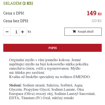
SKLADEM
(2 KS)
149
Cena s DPH:
Kč
Cena bez DPH:
123
Kč
ks
Koupit zboží
POPIS
Originální mýdlo s vůní jemného kokosu. Jemné
napěňující mýdlo na bázi kokosového mléka pokožku
zanechává čistou, svěží a regenerovanou. Mýdlo
má šňůrku pro zavěšení.
Kvalita od finského specialisty na wellness EMENDO.
Složení:
Sodium stearát, Sukróza, Sorbitol, Aqua,
Glycerin, Propylene Glycol, Sodium Laurate, Olea
Europaea (Oliva) ovocný olej, Sodium Lauroyl Sarcosinát,
EDTA, Titanium (IV) Oxid, mléčný extrakt