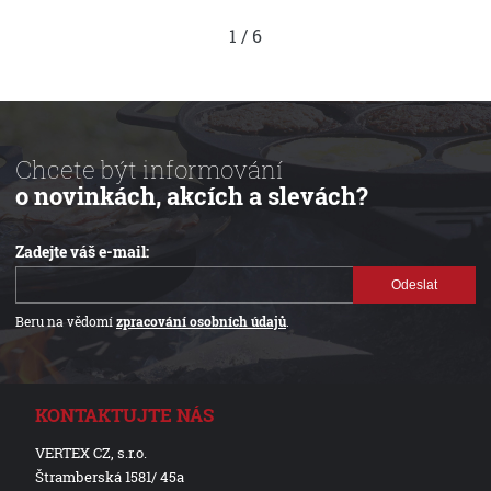
1
/
6
Chcete být informování
o novinkách, akcích a slevách?
Zadejte váš e-mail:
Odeslat
Beru na vědomí
zpracování osobních údajů
.
KONTAKTUJTE NÁS
VERTEX CZ, s.r.o.
Štramberská 1581/ 45a