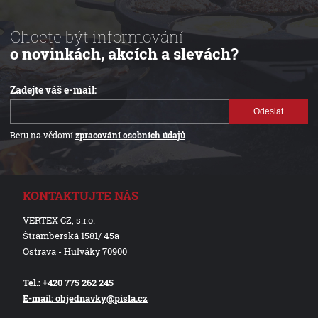
Chcete být informování
o novinkách, akcích a slevách?
Zadejte váš e-mail:
Odeslat
Beru na vědomí
zpracování osobních údajů
.
KONTAKTUJTE NÁS
VERTEX CZ, s.r.o.
Štramberská 1581/ 45a
Ostrava - Hulváky 70900
Tel.: +420 775 262 245
E-mail: objednavky@pisla.cz