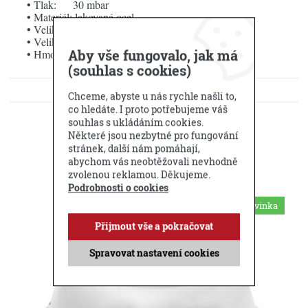
• Tlak: 30 mbar
• Materiál: lakovaná ocel
• Velikost vnějšího plyn. kroužku: Ø 50 cm
• Velikost vnitřního plyn. kroužku: Ø 30 cm
Aby vše fungovalo, jak má
• Hmotnost: 3,748 kg
(souhlas s cookies)
KE STAŽENÍ
Chceme, abyste u nás rychle našli to,
co hledáte. I proto potřebujeme váš
DOTAZ PRODEJCI
souhlas s ukládáním cookies.
Některé jsou nezbytné pro fungování
stránek, další nám pomáhají,
Příbuzné produkty
abychom vás neobtěžovali nevhodně
zvolenou reklamou. Děkujeme.
Podrobnosti o cookies
Novinka
Přijmout vše a pokračovat
Spravovat nastavení cookies