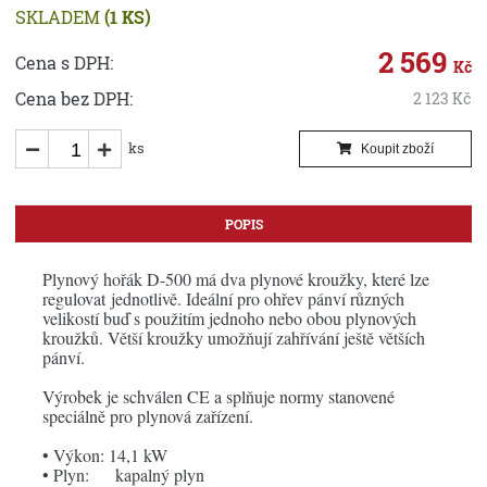
SKLADEM
(1 KS)
2 569
Cena s DPH:
Kč
Cena bez DPH:
2 123
Kč
ks
Koupit zboží
POPIS
Plynový hořák D-500 má dva plynové kroužky, které lze
regulovat jednotlivě. Ideální pro ohřev pánví různých
velikostí buď s použitím jednoho nebo obou plynových
kroužků. Větší kroužky umožňují zahřívání ještě větších
pánví.
Výrobek je schválen CE a splňuje normy stanovené
speciálně pro plynová zařízení.
• Výkon: 14,1 kW
• Plyn: kapalný plyn