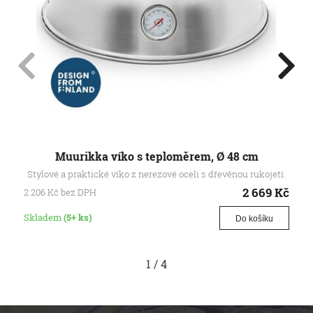
Muurikka víko s teploměrem, Ø 48 cm
Stylové a praktické víko z nerezové oceli s dřevěnou rukojetí.
2 669
Kč
2 206
Kč
bez DPH
Skladem
(5+ ks)
Do košíku
1
/
4