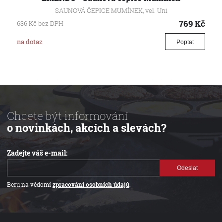
SAUNOVÁ ČEPICE MUMÍNEK, vel. Uni
769
Kč
636
Kč
bez DPH
na dotaz
Poptat
Chcete být informování
o novinkách, akcích a slevách?
Zadejte váš e-mail:
Odeslat
Beru na vědomí
zpracování osobních údajů
.