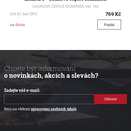
SAUNOVÁ ČEPICE MUMÍNEK, vel. Uni
769
Kč
636
Kč
bez DPH
na dotaz
Poptat
Chcete být informování
o novinkách, akcích a slevách?
Zadejte váš e-mail:
Odeslat
Beru na vědomí
zpracování osobních údajů
.