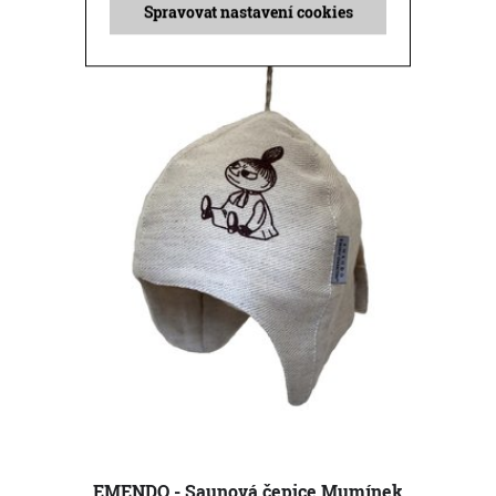
Příbuzné produkty
Spravovat nastavení cookies
EMENDO - Saunová čepice Mumínek