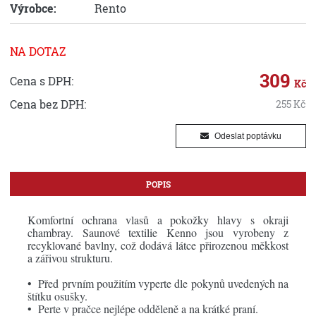
Výrobce:
Rento
NA DOTAZ
309
Cena s DPH:
Kč
Cena bez DPH:
255
Kč
Odeslat poptávku
POPIS
Komfortní ochrana vlasů a pokožky hlavy s okraji
chambray. Saunové textilie Kenno jsou vyrobeny z
recyklované bavlny, což dodává látce přirozenou měkkost
a zářivou strukturu.
• Před prvním použitím vyperte dle pokynů uvedených na
štítku osušky.
• Perte v pračce nejlépe odděleně a na krátké praní.