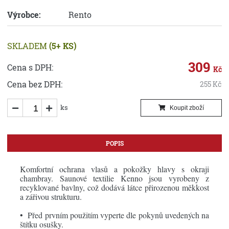
Výrobce:
Rento
SKLADEM
(5+ KS)
309
Cena s DPH:
Kč
Cena bez DPH:
255
Kč
ks
Koupit zboží
POPIS
Komfortní ochrana vlasů a pokožky hlavy s okraji
chambray. Saunové textilie Kenno jsou vyrobeny z
recyklované bavlny, což dodává látce přirozenou měkkost
a zářivou strukturu.
• Před prvním použitím vyperte dle pokynů uvedených na
štítku osušky.