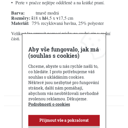
• Perte v pračce nejlépe odděleně a na krátké praní.
Barva:
tmavě modrá
Rozměry:
š
hl
v
18 x
4,5 x
17,5 cm
Materiál:
75% recyklovaná bavlna, 25% polyester
Velikost lze upravit pomocí pásky na suchý zip v zadní
části.
Aby vše fungovalo, jak má
(souhlas s cookies)
Chceme, abyste u nás rychle našli to,
co hledáte. I proto potřebujeme váš
souhlas s ukládáním cookies.
Některé jsou nezbytné pro fungování
stránek, další nám pomáhají,
abychom vás neobtěžovali nevhodně
zvolenou reklamou. Děkujeme.
KE STAŽENÍ
Podrobnosti o cookies
DOTAZ PRODEJCI
Přijmout vše a pokračovat