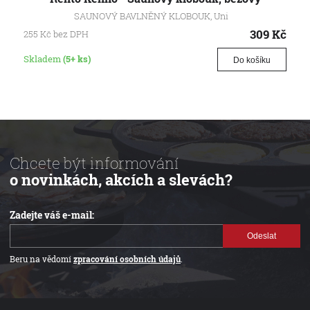
SAUNOVÝ BAVLNĚNÝ KLOBOUK, Uni
309
Kč
255
Kč
bez DPH
Skladem
(5+ ks)
Do košíku
Chcete být informování
o novinkách, akcích a slevách?
Zadejte váš e-mail:
Odeslat
Beru na vědomí
zpracování osobních údajů
.