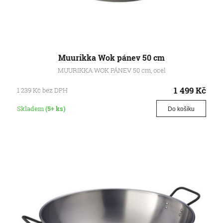
Muurikka Wok pánev 50 cm
MUURIKKA WOK PÁNEV 50 cm, ocel
1 499
Kč
1 239
Kč
bez DPH
Skladem
(5+ ks)
Do košíku