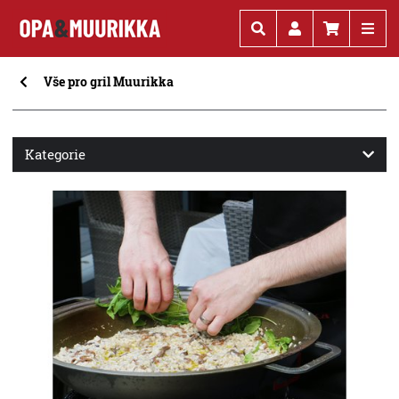
Kč
€
Vše pro gril Muurikka
Kategorie
Vše pro gril Muurikka
Modulové kuchyně Muurikka Premium
Víceúčelové letní kuchyně
Grilovací pánve
Elektrické udírny a grily
WOK a PAELLA pánve