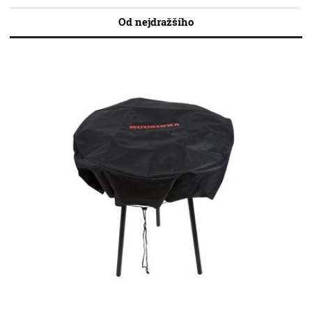
Od nejdražšího
Porcelán Chodzież
Porcelán Ćmielow
Tundra grily Kotakeittiö
Ohniště
GreenFin
Ostatní
Outlet