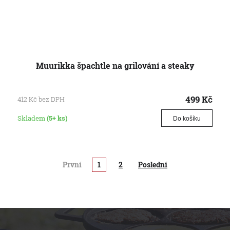
Muurikka špachtle na grilování a steaky
499
Kč
412
Kč
bez DPH
Skladem
(5+ ks)
Do košíku
První
1
2
Poslední