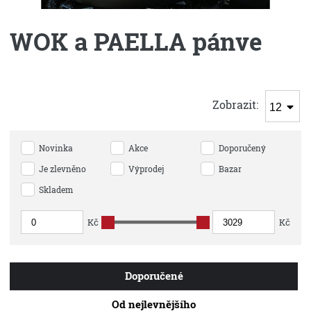
Plynové grily
WOK a PAELLA pánve
Bezkouřové grily
Bushcraft Outdoor Survival
Zobrazit:
12
Ohniště
Novinka
Akce
Doporučený
Textil Muurikka
Je zlevněno
Výprodej
Bazar
Příslušenství
Skladem
Saunové doplňky
Kč
Kč
Krbové doplňky
Doporučené
Kuchyňské nádobí OPA
Od nejlevnějšího
Porcelán Lubiana