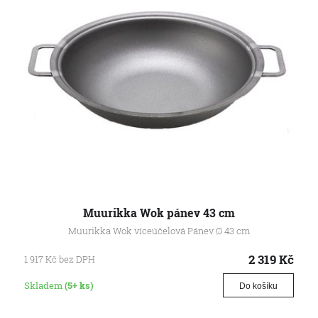
Muurikka Wok pánev 43 cm
Muurikka Wok víceúčelová Pánev Ø 43 cm
2 319
Kč
1 917
Kč
bez DPH
Skladem
(5+ ks)
Do košíku