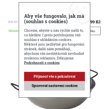
Muurikka Wok pánev 40 cm
MUURIKKA WOK PÁNEV 40 cm, ocel
Aby vše fungovalo, jak má
(souhlas s cookies)
999
Kč
826
Kč
bez DPH
Chceme, abyste u nás rychle našli to,
Skladem
(5+ ks)
Do košíku
co hledáte. I proto potřebujeme váš
souhlas s ukládáním cookies.
Některé jsou nezbytné pro fungování
stránek, další nám pomáhají,
abychom vás neobtěžovali nevhodně
zvolenou reklamou. Děkujeme.
Podrobnosti o cookies
Přijmout vše a pokračovat
Spravovat nastavení cookies